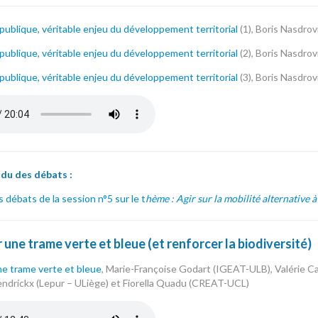
 publique, véritable enjeu du développement territorial
(1), Boris Nasdrov
 publique, véritable enjeu du développement territorial
(2), Boris Nasdrov
 publique, véritable enjeu du développement territorial
(3), Boris Nasdrov
rovisky_sentiers.be_.mp3
u des débats :
débats de la session n°5 sur le t
hème : Agir sur la mobilité alternative à 
une trame verte et bleue (et renforcer la biodiversité)
e trame verte et bleue
, Marie-Françoise Godart (IGEAT-ULB), Valérie 
ndrickx (Lepur – ULiège) et Fiorella Quadu (CREAT-UCL)
coise_godart_igeat-ulb_alain_coppens_igeat-ulb.mp3