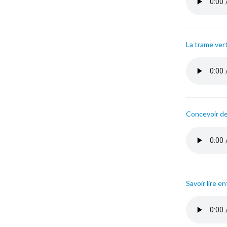
La trame vert
nicolas_ne
Concevoir de
valerie_v
Savoir lire e
christoph