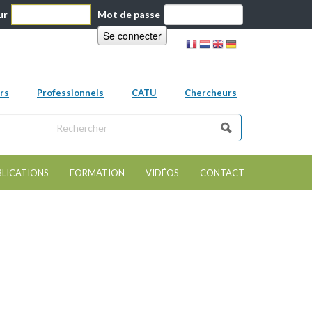
ur
Mot de passe
rs
Professionnels
CATU
Chercheurs
ns ce site
e de recherche
BLICATIONS
FORMATION
VIDÉOS
CONTACT