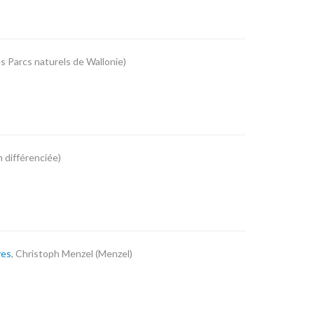
es Parcs naturels de Wallonie)
n différenciée)
ves
, Christoph Menzel (Menzel)