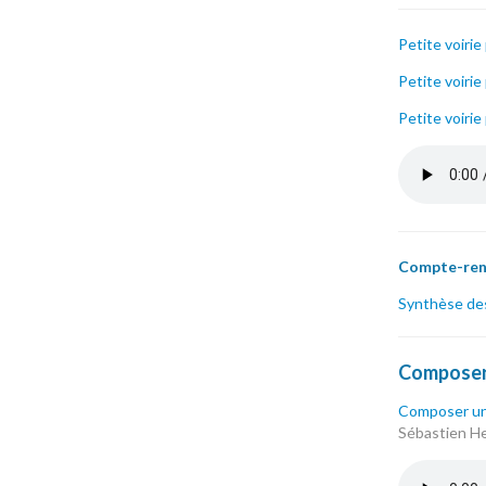
Petite voirie
Petite voirie
Petite voirie
boris_nasd
Compte-rend
Synthèse des 
Composer 
Composer un
Sébastien He
marie-fran