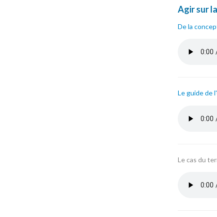
Agir sur l
De la concept
anne_rond
Le guide de l
stephanie
Le cas du ter
chantal_vi