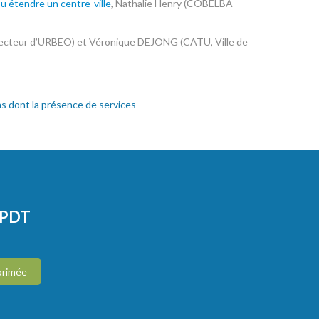
u étendre un centre-ville
, Nathalie Henry (COBELBA
irecteur d’URBEO) et Véronique DEJONG (CATU, Ville de
ns dont la présence de services
CPDT
primée