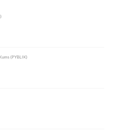
)
 Kums (PYBLIK)