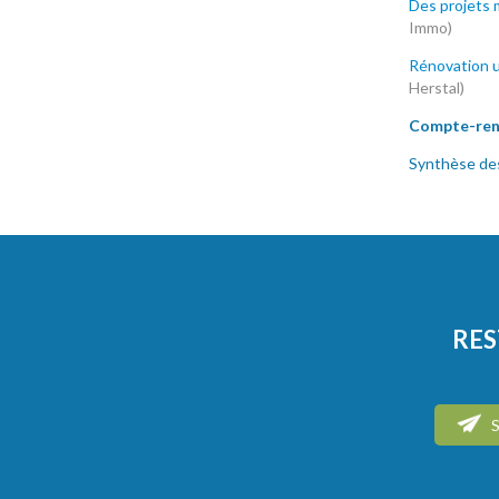
Des projets 
Immo)
Rénovation ur
Herstal)
Compte-rend
Synthèse des
RES
S