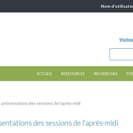
Nom d'utilisate
Visiteu
Chercher da
Formulair
ACCUEIL
RESSOURCES
RECHERCHES
PU
 présentations des sessions de l'après-midi
sentations des sessions de l'après-midi