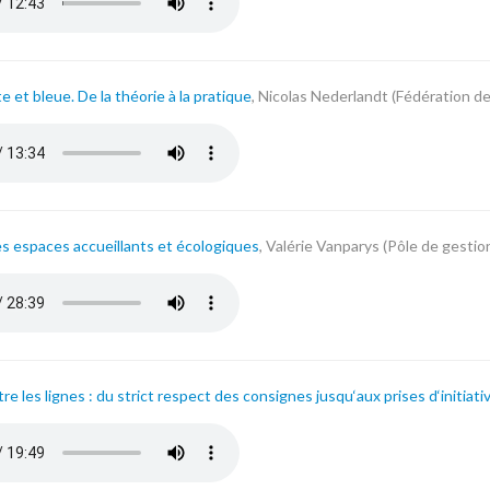
e et bleue. De la théorie à la pratique
, Nicolas Nederlandt (Fédération d
derlandt_federation_des_parcs_naturels_de_wallonie.mp3
s espaces accueillants et écologiques
, Valérie Vanparys (Pôle de gestio
anparys_pole_de_gestion_differenciee.mp3
ntre les lignes : du strict respect des consignes jusqu‘aux prises d‘initiati
_menzel_menzel.mp3