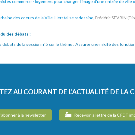
mixtes commerce - logement pour changer l’image d’une entrée de ville o
baine des coeurs de la Ville, Herstal se redessine
, Frédéric SEVRIN (D
u des débats :
 débats de la session n°5 sur le thème : Assurer une mixité des fonctio
TEZ AU COURANT DE L'ACTUALITÉ DE LA 
'abonner à la newsletter
Recevoir la lettre de la CPDT im