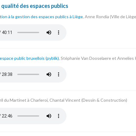
a qualité des espaces publics
ion à la gestion des espaces publics à Liège
, Anne Rondia (Ville de Liège
ia.mp3
'espace public bruxellois (pyblik)
, Stéphanie Van Dooselaere et Annelies
_van_dooselaere_et_annelies_kums_pyblik.mp3
ril du Martinet à Charleroi, Chantal Vincent (Dessin & Construction)
ncent.mp3