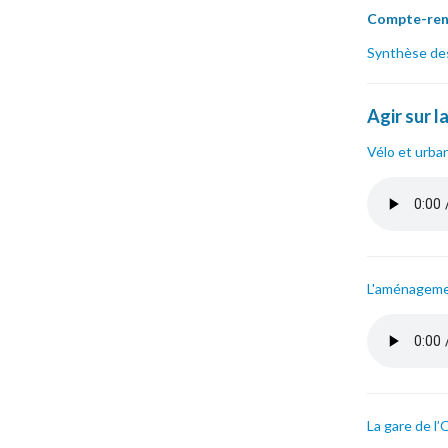
Compte-rend
Synthèse des 
Agir sur l
Vélo et urba
luc_goffin
L'aménagemen
matthieu_
La gare de l