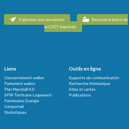
S'abonner à la newsletter
Recevoir la lettre de
la CPDT imprimée
Liens
Outils en ligne
Gouvernement wallon
Supports de communication
Parlement wallon
Recherche thématique
Plan Marshall 4.0
Atlas et cartes
SPW Territoire-Logement-
Publications
Patrimoine-Energie
Géoportail
Statistiques