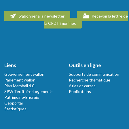
S'abonner à la newsletter
Recevoir la lettre de
la CPDT imprimée
Liens
Outils en ligne
Gouvernement wallon
Supports de communication
Parlement wallon
Recherche thématique
Plan Marshall 4.0
Atlas et cartes
SPW Territoire-Logement-
Publications
Patrimoine-Energie
Géoportail
Statistiques