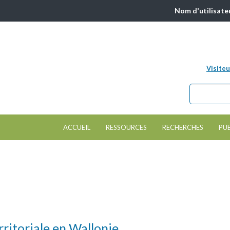
Nom d'utilisate
Visiteu
Chercher da
Formulair
ACCUEIL
RESSOURCES
RECHERCHES
PU
ritoriale en Wallonie