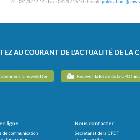
Tél. : 081/32 14 14 - Fax : 081/32 16 10 - E-mail :
publications@spw.w
TEZ AU COURANT DE L'ACTUALITÉ DE LA 
'abonner à la newsletter
Recevoir la lettre de la CPDT im
en ligne
Nous contacter
s de communication
Secrétariat de la CPDT
he thématique
Les universités