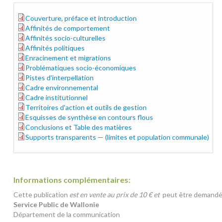
Couverture, préface et introduction
atlas-chap00pg000-008.pdf
Affinités de comportement
atlas-chap01pg009-015.pdf
Affinités socio-culturelles
atlas-chap03pg035-050.pdf
Affinités politiques
atlas-chap04pg051-055.pdf
Enracinement et migrations
atlas-chap05pg057-066.pdf
Problématiques socio-économiques
atlas-chap06pg067-084.pdf
Pistes d'interpellation
atlas-chap07pg085-100.pdf
Cadre environnemental
atlas-chap08pg101-109.pdf
Cadre institutionnel
atlas-chap09pg111-127.pdf
Territoires d'action et outils de gestion
atlas-chap10pg129-155.pdf
Esquisses de synthèse en contours flous
atlas-chap11pg157-176.pdf
Conclusions et Table des matières
atlas-conclusionsp177-181.pdf
Supports transparents — (limites et population communale)
transparents.pdf
Informations complémentaires:
Cette publication
est en vente au prix de 10 € et
peut être demandée
Service Public de Wallonie
Département de la communication