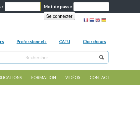
ur
Mot de passe
rs
Professionnels
CATU
Chercheurs
ns ce site
e de recherche
BLICATIONS
FORMATION
VIDÉOS
CONTACT