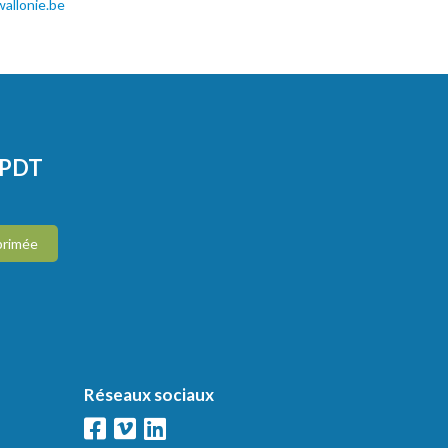
allonie.be
CPDT
primée
Réseaux sociaux