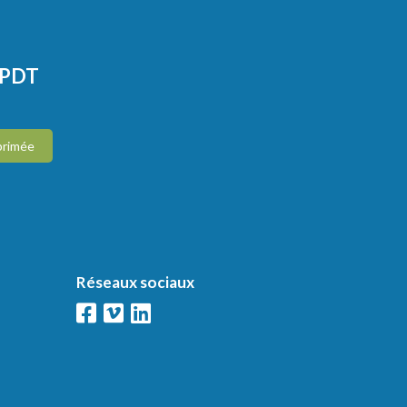
CPDT
primée
Réseaux sociaux