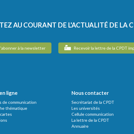
TEZ AU COURANT DE L'ACTUALITÉ DE LA 
'abonner à la newsletter
Recevoir la lettre de la CPDT im
en ligne
Nous contacter
s de communication
Secrétariat de la CPDT
he thématique
Les universités
 cartes
Cellule communication
ions
La lettre de la CPDT
Annuaire