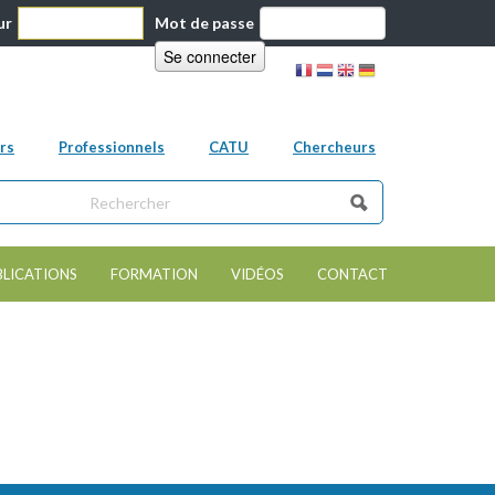
ur
Mot de passe
rs
Professionnels
CATU
Chercheurs
ns ce site
e de recherche
BLICATIONS
FORMATION
VIDÉOS
CONTACT