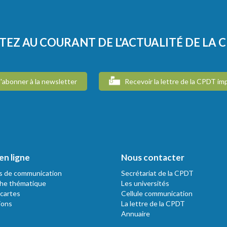
TEZ AU COURANT DE L'ACTUALITÉ DE LA 
'abonner à la newsletter
Recevoir la lettre de la CPDT im
en ligne
Nous contacter
s de communication
Secrétariat de la CPDT
he thématique
Les universités
 cartes
Cellule communication
ions
La lettre de la CPDT
Annuaire