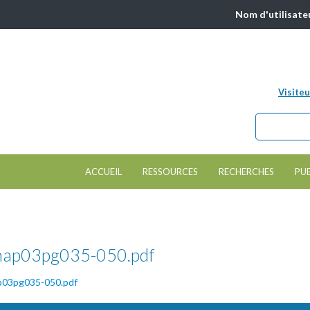
Nom d'utilisate
Visiteu
Chercher da
Formulair
ACCUEIL
RESSOURCES
RECHERCHES
PU
chap03pg035-050.pdf
ap03pg035-050.pdf