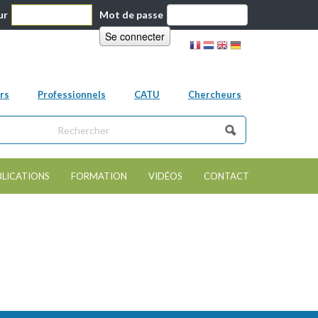
ur
Mot de passe
rs
Professionnels
CATU
Chercheurs
ns ce site
e de recherche
BLICATIONS
FORMATION
VIDÉOS
CONTACT