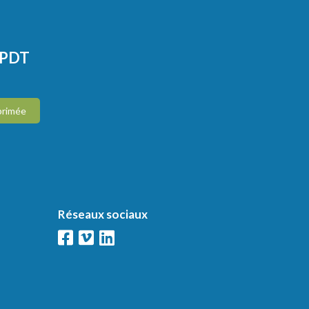
CPDT
primée
Réseaux sociaux