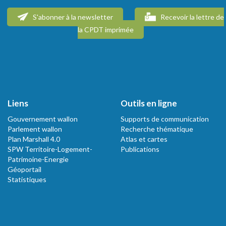
S'abonner à la newsletter
Recevoir la lettre de
la CPDT imprimée
Liens
Outils en ligne
Gouvernement wallon
Supports de communication
Parlement wallon
Recherche thématique
Plan Marshall 4.0
Atlas et cartes
SPW Territoire-Logement-
Publications
Patrimoine-Energie
Géoportail
Statistiques