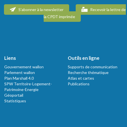
S'abonner à la newsletter
Recevoir la lettre de
la CPDT imprimée
Liens
Outils en ligne
Gouvernement wallon
Supports de communication
Parlement wallon
Recherche thématique
Plan Marshall 4.0
Atlas et cartes
SPW Territoire-Logement-
Publications
Patrimoine-Energie
Géoportail
Statistiques