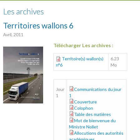
Les archives
Territoires wallons 6
Avril, 2011
Télécharger Les archives :
Territoire(s) wallon(s)
6.23
n°6
Mo
Jour
Communications du jour
part1_0.pdf
1
1
Couverture
couverture6_0.pdf
Colophon
colophon_0.pdf
Table des matières
table-des-matieres_0.pdf
Mot de bienvenue du
nollet_0.pdf
Ministre Nollet
Allocutions des autorités
discours-academiques_0.pdf
académiques