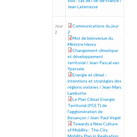
sols : cas de l’Île-de-France /
Jean Laterrasse
Jour
Communications du jour
part2_0.pdf
2
2
Mot de bienvenue du
henry_0.pdf
Ministre Henry
Changement climatique
changement_0.pdf
et développement
territorial / Jean-Pascal van
Ypersele
Energie et climat :
energie_0.pdf
intentions et stratégies des
régions voisines / Jean-Marc
Lambotte
Le Plan Climat Energie
plan-climat_0.pdf
Territorial (PCET) de
l’agglomération de
Besançon / Jean-Paul Vogel
Towards a New Culture
towards_0.pdf
of Mobility : The City
Mobility Plan in Realisation