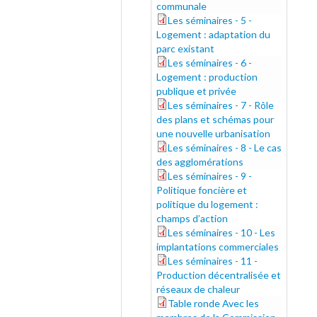
communale
Les séminaires - 5 -
s5_0.pdf
Logement : adaptation du
parc existant
Les séminaires - 6 -
s6_0.pdf
Logement : production
publique et privée
Les séminaires - 7 - Rôle
s7_0.pdf
des plans et schémas pour
une nouvelle urbanisation
Les séminaires - 8 - Le cas
s8_0.pdf
des agglomérations
Les séminaires - 9 -
s9_0.pdf
Politique foncière et
politique du logement :
champs d’action
Les séminaires - 10 - Les
s10_0.pdf
implantations commerciales
Les séminaires - 11 -
s11_0.pdf
Production décentralisée et
réseaux de chaleur
Table ronde Avec les
table-ronde_0.pdf