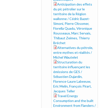
Anticipation des effets
anticipation_0.pdf
du pic pétrolier sur le
territoire de la Région
wallonne / Cédric Bazet-
Simoni, Pierre Obsomer,
Fiorella Quadu, Véronique
Rousseaux, Marc Servais,
Thibaut Zeimes, Thierry
Bréchet
Alternatives du pétrole,
alternatives_0.pdf
entre mythes et réalités /
Michel Wautelet
Structuration du
structuration_0.pdf
territoire influençant les
émissions de GES /
Sébastien Dujardin,
Florence-Laure Labeeuw,
Eric Melin, François Pirart,
Jacques Teller
Travel Energy
travel_0.pdf
Consumption and the built
Environment from Flanders /