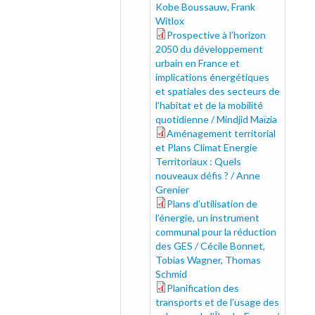
Kobe Boussauw, Frank
Witlox
Prospective à l’horizon
prospective_0.pdf
2050 du développement
urbain en France et
implications énergétiques
et spatiales des secteurs de
l’habitat et de la mobilité
quotidienne / Mindjid Maïzia
Aménagement territorial
amenagement_0.pdf
et Plans Climat Energie
Territoriaux : Quels
nouveaux défis ? / Anne
Grenier
Plans d’utilisation de
plans_0.pdf
l’énergie, un instrument
communal pour la réduction
des GES / Cécile Bonnet,
Tobias Wagner, Thomas
Schmid
Planification des
planification_0.pdf
transports et de l’usage des