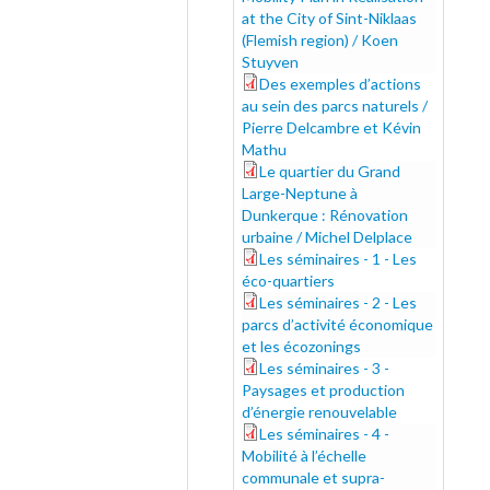
at the City of Sint-Niklaas
(Flemish region) / Koen
Stuyven
Des exemples d’actions
exemples_0.pdf
au sein des parcs naturels /
Pierre Delcambre et Kévin
Mathu
Le quartier du Grand
dunkerque_0.pdf
Large-Neptune à
Dunkerque : Rénovation
urbaine / Michel Delplace
Les séminaires - 1 - Les
s1_0.pdf
éco-quartiers
Les séminaires - 2 - Les
s2_0.pdf
parcs d’activité économique
et les écozonings
Les séminaires - 3 -
s3_0.pdf
Paysages et production
d’énergie renouvelable
Les séminaires - 4 -
s4_0.pdf
Mobilité à l’échelle
communale et supra-