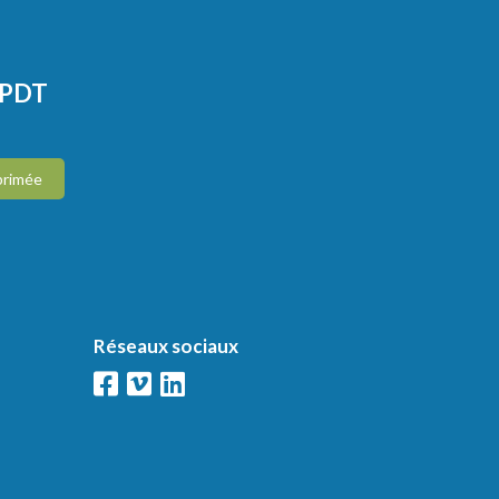
CPDT
primée
Réseaux sociaux