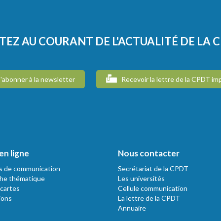
TEZ AU COURANT DE L'ACTUALITÉ DE LA 
'abonner à la newsletter
Recevoir la lettre de la CPDT im
en ligne
Nous contacter
s de communication
Secrétariat de la CPDT
he thématique
Les universités
 cartes
Cellule communication
ions
La lettre de la CPDT
Annuaire