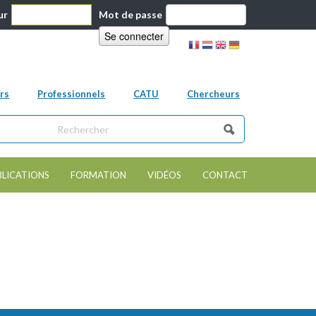
ur
Mot de passe
rs
Professionnels
CATU
Chercheurs
ns ce site
e de recherche
BLICATIONS
FORMATION
VIDÉOS
CONTACT