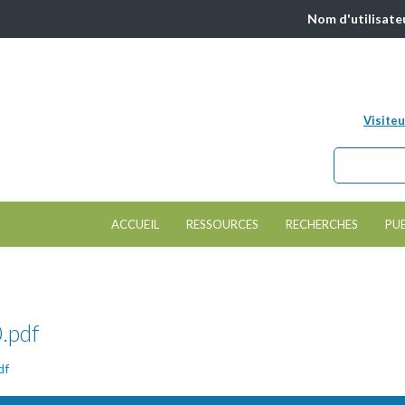
Nom d'utilisate
Visiteu
Chercher da
Formulair
ACCUEIL
RESSOURCES
RECHERCHES
PU
.pdf
df