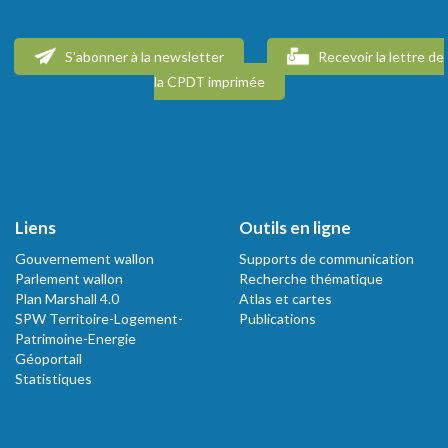
S'abonner à la newsletter
Recevoir la lettre de
la CPDT imprimée
Liens
Outils en ligne
Gouvernement wallon
Supports de communication
Parlement wallon
Recherche thématique
Plan Marshall 4.0
Atlas et cartes
SPW Territoire-Logement-
Publications
Patrimoine-Energie
Géoportail
Statistiques