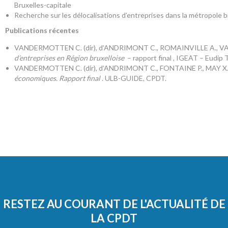
Bruxelles-capitale
Recherche sur les délocalisations d’entreprises dans la métropole b
Publications récentes
VANDERMOTTEN C. (dir), d’ANDRIMONT C., ROMAINVILLE A., VA
d’entreprises en Région bruxelloise
– rapport final , IGEAT – Eudip 
VANDERMOTTEN C. (dir), d’ANDRIMONT C., FONTAINE P., MAY X. 
économiques. Rapport final
. ULB-GUIDE, CPDT.
RESTEZ AU COURANT DE L'ACTUALITÉ DE
LA CPDT