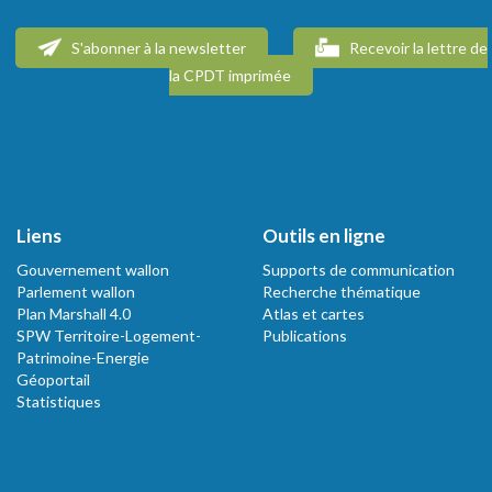
S'abonner à la newsletter
Recevoir la lettre de
la CPDT imprimée
Liens
Outils en ligne
Gouvernement wallon
Supports de communication
Parlement wallon
Recherche thématique
Plan Marshall 4.0
Atlas et cartes
SPW Territoire-Logement-
Publications
Patrimoine-Energie
Géoportail
Statistiques