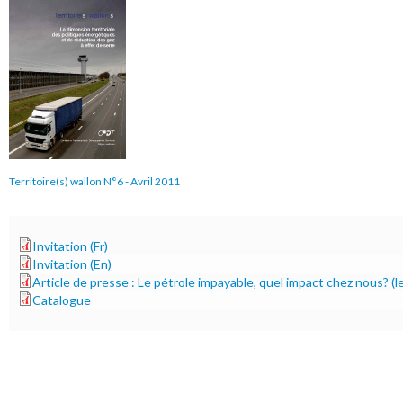
couverture061.gif
Territoire(s) wallon N°6 - Avril 2011
Invitation (Fr)
carton_invitation_cpdt.pdf
Invitation (En)
carton_invitation_cpdt_english.pdf
Article de presse : Le pétrole impayable, quel impact chez nous? (l
article-lesoir.pdf
Catalogue
catalogue_colloque_2010.pdf