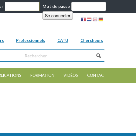
ur
Mot de passe
rs
Professionnels
CATU
Chercheurs
ns ce site
e de recherche
BLICATIONS
FORMATION
VIDÉOS
CONTACT