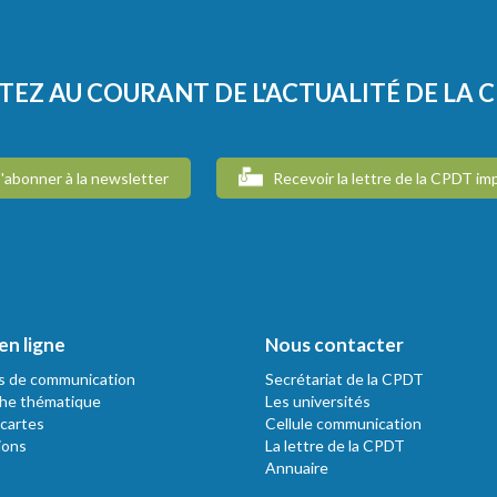
TEZ AU COURANT DE L'ACTUALITÉ DE LA 
'abonner à la newsletter
Recevoir la lettre de la CPDT im
en ligne
Nous contacter
s de communication
Secrétariat de la CPDT
he thématique
Les universités
 cartes
Cellule communication
ions
La lettre de la CPDT
Annuaire