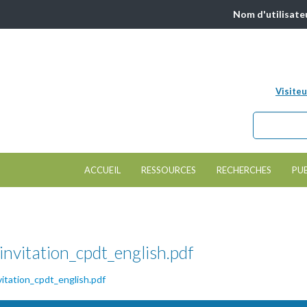
Nom d'utilisate
Visiteu
Chercher da
Formulair
ACCUEIL
RESSOURCES
RECHERCHES
PU
invitation_cpdt_english.pdf
vitation_cpdt_english.pdf