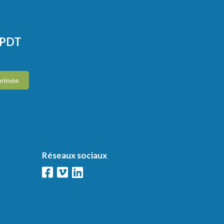
CPDT
primée
Réseaux sociaux