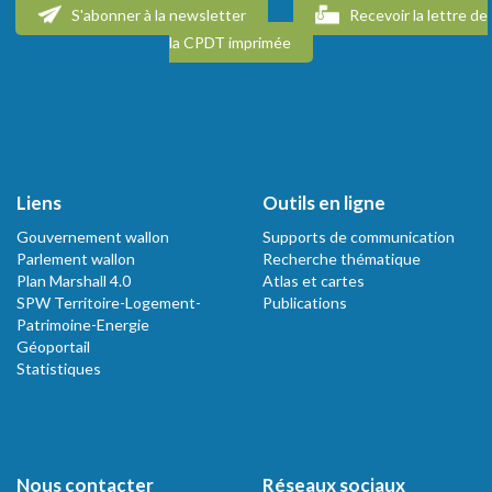
S'abonner à la newsletter
Recevoir la lettre de
la CPDT imprimée
Liens
Outils en ligne
Gouvernement wallon
Supports de communication
Parlement wallon
Recherche thématique
Plan Marshall 4.0
Atlas et cartes
SPW Territoire-Logement-
Publications
Patrimoine-Energie
Géoportail
Statistiques
Nous contacter
Réseaux sociaux