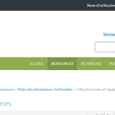
Nom d'utilisate
Visiteu
Chercher da
Formulair
ACCUEIL
RESSOURCES
RECHERCHES
PU
ssources
>
Atlas des dynamiques territoriales
> Infrastructures et équ
rces