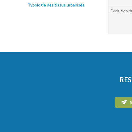
Typologie des tissus urbanisés
Évolution 
RES
S