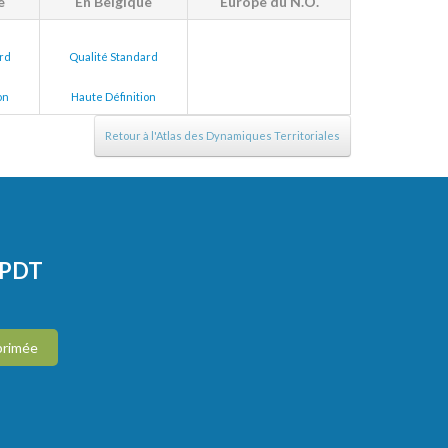
e
En Belgique
Europe du N.O.
rd
Qualité Standard
on
Haute Définition
Retour à l'Atlas des Dynamiques Territoriales
CPDT
primée