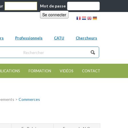
ur
Mot de passe
rs
Professionnels
CATU
Chercheurs
ns ce site
e de recherche
BLICATIONS
FORMATION
VIDÉOS
CONTACT
ipements >
Commerces