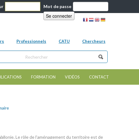
ur
Mot de passe
rs
Professionnels
CATU
Chercheurs
ns ce site
e de recherche
BLICATIONS
FORMATION
VIDÉOS
CONTACT
maire
allonie. Le rôle de l'aménagement du territoire est de