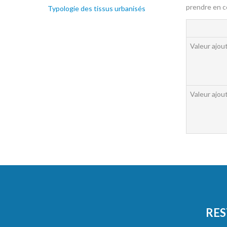
prendre en c
Typologie des tissus urbanisés
Valeur ajou
Valeur ajou
RES