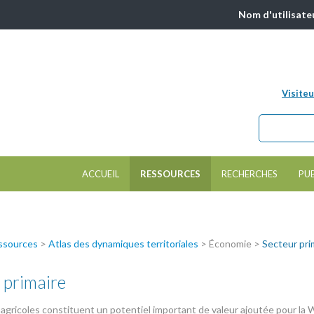
Nom d'utilisate
Visiteu
Chercher da
Formulair
ACCUEIL
RESSOURCES
RECHERCHES
PU
ssources
>
Atlas des dynamiques territoriales
> Économie >
Secteur pri
 primaire
 agricoles constituent un potentiel important de valeur ajoutée pour la W