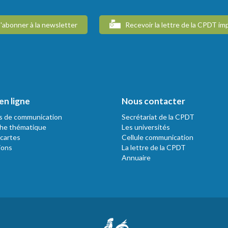
'abonner à la newsletter
Recevoir la lettre de la CPDT im
en ligne
Nous contacter
s de communication
Secrétariat de la CPDT
he thématique
Les universités
 cartes
Cellule communication
ions
La lettre de la CPDT
Annuaire