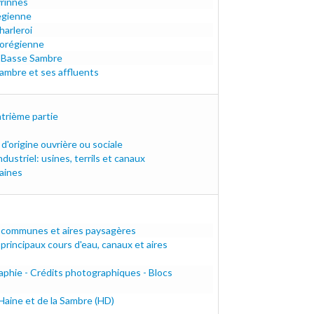
vrinnes
égienne
harleroi
olorégienne
la Basse Sambre
Sambre et ses affluents
atrième partie
d'origine ouvrière ou sociale
dustriel: usines, terrils et canaux
aines
 communes et aires paysagères
rincipaux cours d'eau, canaux et aires
aphie - Crédits photographiques - Blocs
Haine et de la Sambre (HD)