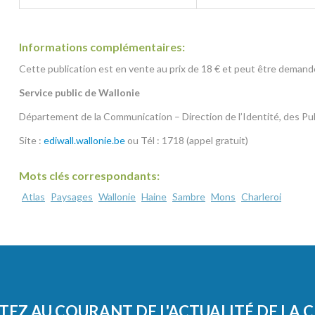
Informations complémentaires:
Cette publication est en vente au prix de 18 € et
peut être demandé
Service public de Wallonie
Département de la Communication – Direction de l’Identité, des Publ
Site :
ediwall.wallonie.be
ou Tél : 1718 (appel gratuit)
Mots clés correspondants:
Atlas
Paysages
Wallonie
Haine
Sambre
Mons
Charleroi
TEZ AU COURANT DE L'ACTUALITÉ DE LA 