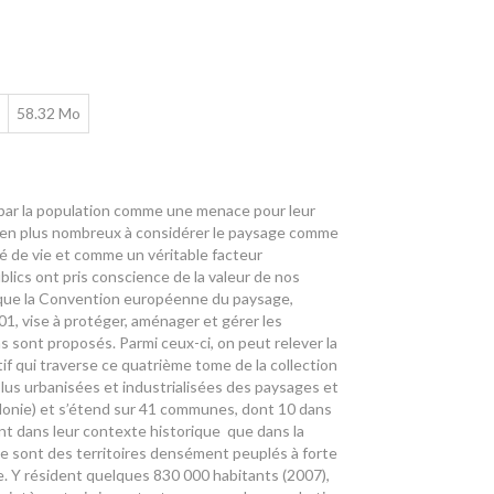
58.32 Mo
ar la population comme une menace pour leur
us en plus nombreux à considérer le paysage comme
 de vie et comme un véritable facteur
blics ont pris conscience de la valeur de nos
i que la Convention européenne du paysage,
01, vise à protéger, aménager et gérer les
 sont proposés. Parmi ceux-ci, on peut relever la
tif qui traverse ce quatrième tome de la collection
s plus urbanisées et industrialisées des paysages et
llonie) et s’étend sur 41 communes, dont 10 dans
tant dans leur contexte historique que dans la
Ce sont des territoires densément peuplés à forte
. Y résident quelques 830 000 habitants (2007),