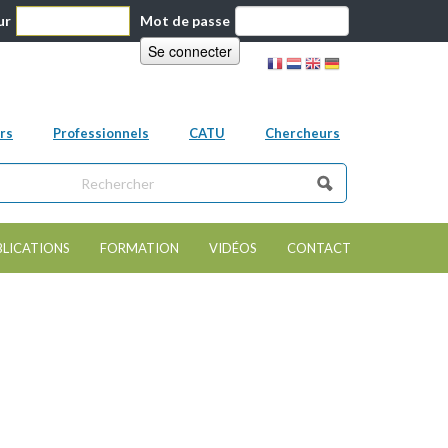
ur
Mot de passe
rs
Professionnels
CATU
Chercheurs
ns ce site
e de recherche
BLICATIONS
FORMATION
VIDÉOS
CONTACT