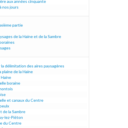
 ère aux années cinquante
 nos jours
uxième partie
ysages de la Haine et de la Sambre
poraines
ysages
a délimitation des aires paysagères
a plaine de la Haine
 Haine
elle boraine
montois
oise
elle et canaux du Centre
oeulx
et de la Sambre
uy-lez-Piéton
e du Centre