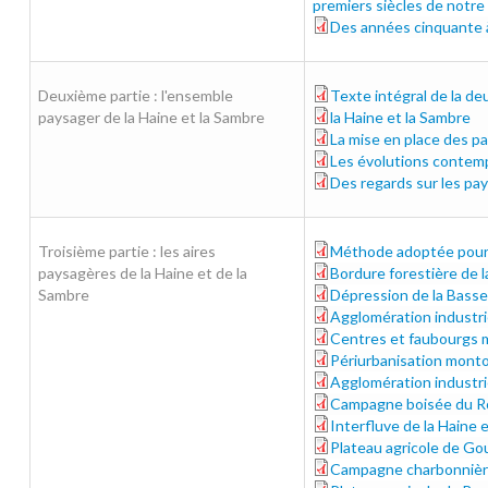
premiers siècles de notre
Des années cinquante à
01-annees50.pdf
Deuxième partie : l'ensemble
Texte intégral de la de
part-2-tout_0.pdf
paysager de la Haine et la Sambre
la Haine et la Sambre
30-56.pdf
La mise en place des pa
57-73.pdf
Les évolutions contem
74-93.pdf
Des regards sur les pa
94-117.pdf
Troisième partie : les aires
Méthode adoptée pour l
121-129.pdf
paysagères de la Haine et de la
Bordure forestière de l
130-139.pdf
Sambre
Dépression de la Basse
140-149.pdf
Agglomération industri
150-159.pdf
Centres et faubourgs 
160-169_bis.pdf
Périurbanisation mont
170-177.pdf
Agglomération industri
178-187.pdf
Campagne boisée du R
188-195.pdf
Interfluve de la Haine 
196-203.pdf
Plateau agricole de Go
204-2011.pdf
Campagne charbonnièr
212-219.pdf