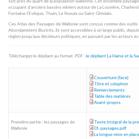
soit près du quart de la population wallonne. Cet ensemble paysage
occupant d’anciens bassins miniers autour de La Louvière, Charleroi 
Fontaine-l’Evêque, Thuin, Le Roeulx ou Saint-Ghislain.
Ces Atlas des Paysages de Wallonie sont conçus comme des outils d
Abondamment illustrés, ils sont accessibles à un large public, depui
région jusqu’aux décideurs politiques, en passant par les acteurs ass
Téléchargez le dépliant au format .PDF :
le dépliant La Haine et la S
Couverture (face)
couverture_web.pdf
Titre et colophon
titre_et_colophon.pdf
Remerciements
remerciements_0.pdf
Table des matières
table-des-matieres_1
Avant-propos
avant-propos_0.pdf
Première partie : les paysages de
Texte intégral de la pr
1e-partie.pdf
Wallonie
01-paysages.pdf
01-paysages.pdf
La longue mise en place
01-mise-en-place.pdf