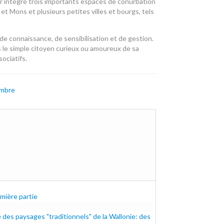
r intègre trois importants espaces de conurbation
et Mons et plusieurs petites villes et bourgs, tels
e connaissance, de sensibilisation et de gestion.
s le simple citoyen curieux ou amoureux de sa
ociatifs.
ambre
.pdf
emière partie
 des paysages "traditionnels" de la Wallonie: des