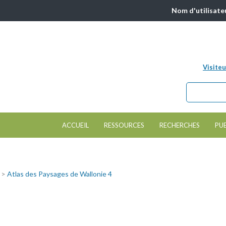
Nom d'utilisate
Visiteu
Chercher da
Formulair
ACCUEIL
RESSOURCES
RECHERCHES
PU
e >
Atlas des Paysages de Wallonie 4