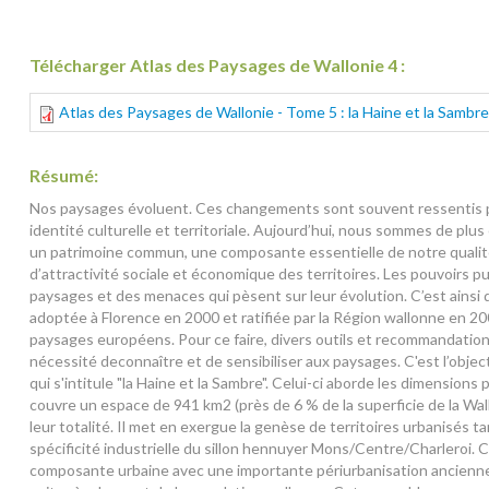
Télécharger Atlas des Paysages de Wallonie 4 :
Atlas des Paysages de Wallonie - Tome 5 : la Haine et la Sambre
Résumé:
Nos paysages évoluent. Ces changements sont souvent ressentis p
identité culturelle et territoriale. Aujourd’hui, nous sommes de pl
un patrimoine commun, une composante essentielle de notre qualité
d’attractivité sociale et économique des territoires. Les pouvoirs pu
paysages et des menaces qui pèsent sur leur évolution. C’est ains
adoptée à Florence en 2000 et ratifiée par la Région wallonne en 20
paysages européens. Pour ce faire, divers outils et recommandations
nécessité deconnaître et de sensibiliser aux paysages. C'est l’objec
qui s'intitule "la Haine et la Sambre". Celui-ci aborde les dimension
couvre un espace de 941 km2 (près de 6 % de la superficie de la Wa
leur totalité. Il met en exergue la genèse de territoires urbanisés 
spécificité industrielle du sillon hennuyer Mons/Centre/Charleroi. 
composante urbaine avec une importante périurbanisation ancienne