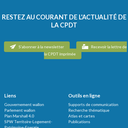
RESTEZ AU COURANT DE L'ACTUALITÉ DE
LA CPDT
S'abonner à la newsletter
Recevoir la lettre de
la CPDT imprimée
Liens
Outils en ligne
Gouvernement wallon
Supports de communication
Parlement wallon
Recherche thématique
Plan Marshall 4.0
Atlas et cartes
SPW Territoire-Logement-
Publications
Patrimoine-Energie