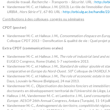
domicile-travail.
Recherche – Transports – Sécurité
. URL :
http://or
Vandermeer M.-C. et Halleux J.-M. (2013). Le rôle de l’immobilier d’en
URBIA
,
Hors Série n°1
, 67-80. URL :
http://orbi.ulg.ac.be/handle/
Contributions à des colloques, congrès ou séminaires
CPDT
(poster)
Vandermeer M.-C. et Halleux J.-M.,
Consommation d’espace en Europe
Colloque CPDT 2013 – Densification & qualité de vie : Quel projet po
Extra CPDT
(communications orales)
Vandermeer M.-C. et Halleux J.-M.,
The role of industrial land and 
EUGEO Congress, Rome (Italie), 5-7 septembre 2013.
Vandermeer M.-C. et Halleux J.-M.,
Standard de valeur ajoutée et sta
e
comparative en Europe du Nord-Ouest
. 50
Colloque de l’ASRDLF, Mo
Vandermeer M.-C. et Halleux J.-M.,
The role of economic estate in te
Days, Louvain-la-Neuve (Belgique), 24 mai 2013.
Vandermeer M.-C.,
Objectivation des besoins fonciers et immobilie
doctorants en développement territorial de l’Université de Liège, Le
Halleux J.-M., Vandermeer M.-C. et Lambotte J.-M.,
Land consumption
Europe
. AESOP 26th Annual Congress, Ankara (Turquie), 11-14 juil
Vandermeer M.-C.,
Aménagement du territoire, compétitivité régiona