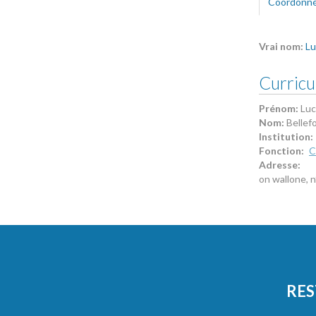
Coordonn
Vrai nom:
Lu
Curricu
Prénom:
Lu
Nom:
Bellef
Institution:
Fonction:
C
Adresse:
on wallone, 
RES