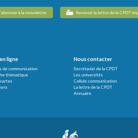
'abonner à la newsletter
Recevoir la lettre de la CPDT im
en ligne
Nous contacter
s de communication
Secrétariat de la CPDT
he thématique
Les universités
 cartes
Cellule communication
ions
La lettre de la CPDT
Annuaire