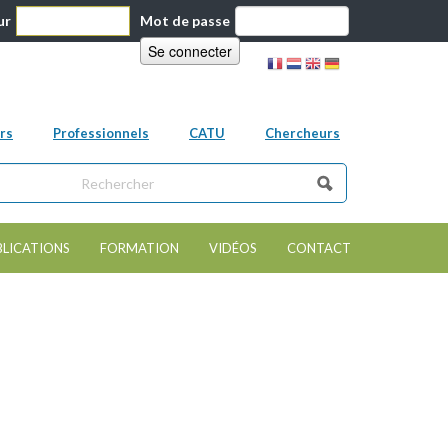
ur
Mot de passe
rs
Professionnels
CATU
Chercheurs
ns ce site
e de recherche
BLICATIONS
FORMATION
VIDÉOS
CONTACT