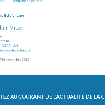
ées
(onglet actif)
Formulaire de contact
ce Bellefontaine
lum Vitae
ce
ontaine
IGEAT (ULB)
hargée de recherche
n°36, novembre 2012
TEZ AU COURANT DE L'ACTUALITÉ DE LA 