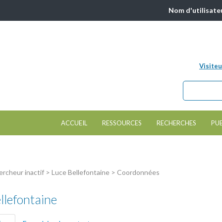
Nom d'utilisate
Visiteu
Chercher da
Formulair
ACCUEIL
RESSOURCES
RECHERCHES
PU
rcheur inactif > Luce Bellefontaine > Coordonnées
llefontaine