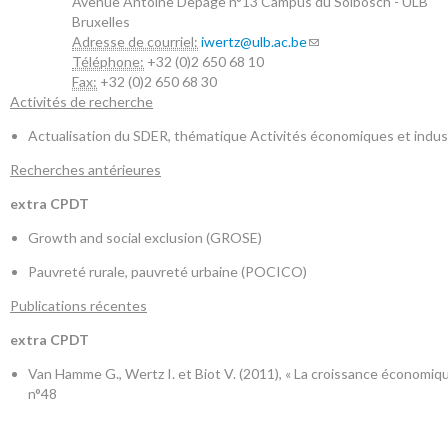
Avenue Antoine Depage n°13
Campus du Solbosch - ULB
Bruxelles
Adresse de courriel:
iwertz@ulb.ac.be
Téléphone:
+32 (0)2 650 68 10
Fax:
+32 (0)2 650 68 30
Activités de recherche
Actualisation du SDER, thématique Activités économiques et indust
Recherches antérieures
extra CPDT
Growth and social exclusion (GROSE)
Pauvreté rurale, pauvreté urbaine (POCICO)
Publications récentes
extra CPDT
Van Hamme G., Wertz I. et Biot V. (2011), « La croissance économique 
n°48