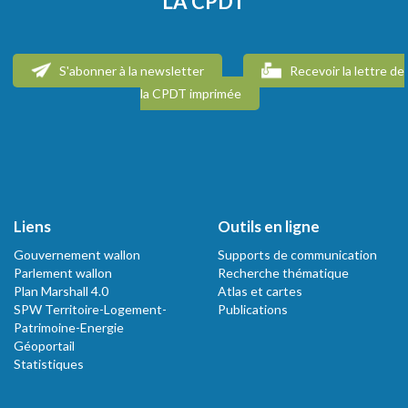
LA CPDT
S'abonner à la newsletter
Recevoir la lettre de
la CPDT imprimée
Liens
Outils en ligne
Gouvernement wallon
Supports de communication
Parlement wallon
Recherche thématique
Plan Marshall 4.0
Atlas et cartes
SPW Territoire-Logement-
Publications
Patrimoine-Energie
Géoportail
Statistiques