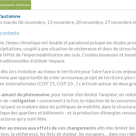
ocuments communs
d'automne
les mardis 06 novembre, 13 novembre, 20 novembre, 27 novembre 
 contexte
e, l’enjeu climatique est double et paradoxal puisque les études pro
cipitations, couplé à une situation de sécheresse et donc de stress 
 l’effet de l’imperméabilisation des sols. Coulées boueuses et inon
raditionnelles d’utiliser l’espace.
ès lors mobiliser au mieux le territoire pour faire face à ces enje
me une opportunité de créer un nouveau projet de territoire, plus rési
es internationales (COP 21, COP 23…) s’articule autour de deux gra
en amont du phénomène
, pour tenter d’en limiter l’ampleur, en rédu
s de «
mitigation
» concernent à la fois la réduction de la consomm
rial peut se traduire dans les politiques de mobilité, dans la structu
ique des quartiers et bâtiments - et la production d’énergies renouv
ructures qui y sont liées.
ter au mieux aux effets de ces changements
afin d’en limiter le
ions, la sécheresse, les îlots de chaleur, les ouragans… dans nos rég