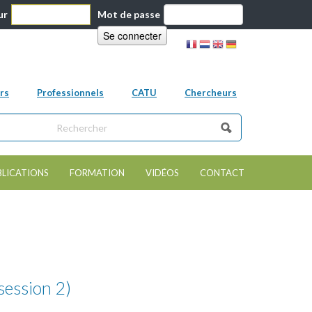
ur
Mot de passe
rs
Professionnels
CATU
Chercheurs
ns ce site
e de recherche
BLICATIONS
FORMATION
VIDÉOS
CONTACT
session 2)