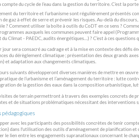
n compte du cycle de l’eau dans la gestion du territoire. C’est la port
ment du territoire et l’urbanisme sont régulièrement présentés com
 de gaz à effet de serre et prévenir les risques. Au-delà du discours
rôle ? Comment utiliser la boîte à outils du CoDT en ce sens ? Comm
 programmes auxquels les communes peuvent faire appel (Programme 
t du Climat - PAEDC, audits énergétiques…) ? C’est à ces questions 
 jour sera consacré au cadrage et à la mise en contexte des défis éne
es du dérèglement climatique ; présentation des deux grands axes de
on) et adaptation aux changements climatiques.
 jours suivants développeront diverses manières de mettre en œuvre 
 pratique de l’urbanisme et l’aménagement du territoire : lutte contr
égration de la gestion des eaux dans la composition urbanistique, lu
visites de terrain permettront à travers des exemples concrets de pr
tes et de situations problématiques nécessitant des interventions s
s pédagogiques
per avec les participants des possibilités concrètes de tenir comp
ion) dans l'utilisation des outils d'aménagement de planification et 
ier le lien entre les engagements supranationaux concernant le cha