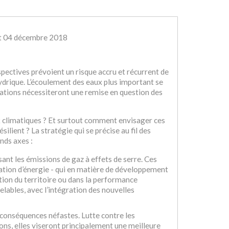
et 04 décembre 2018
spectives prévoient un risque accru et récurrent de
hydrique. L’écoulement des eaux plus important se
dations nécessiteront une remise en question des
ux climatiques ? Et surtout comment envisager ces
lient ? La stratégie qui se précise au fil des
nds axes :
isant les émissions de gaz à effets de serre. Ces
ation d’énergie - qui en matière de développement
ration du territoire ou dans la performance
elables, avec l’intégration des nouvelles
s conséquences néfastes. Lutte contre les
ions, elles viseront principalement une meilleure