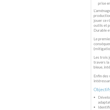
prise e
L’aménage
production
jouer ce 
outils et
Durable e
Le premier
conséquenc
(mitigati
Les trois
travers la
bleue, int
Enfin des 
intéressan
Objectif
Dévelop
adaptat
Identif