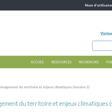
Nom d'utilisate
Visiteu
Chercher da
Formulair
ACCUEIL
RESSOURCES
RECHERCHES
PU
nagement du territoire et enjeux climatiques (session 2)
ment du territoire et enjeux climatiques (