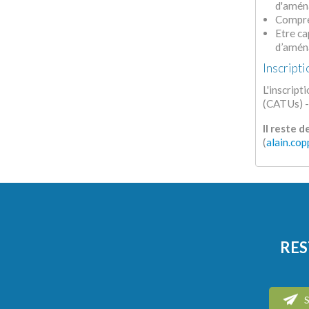
d'amén
Compren
Etre ca
d’amén
Inscripti
L'inscrip
(CATUs) -
Il reste 
(
alain.co
RES
S