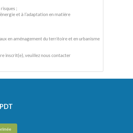
risques ;
’énergie et à l’adaptation en matière
naux en aménagement du territoire et en urbanisme
re inscrit(e), veuillez nous contacter
CPDT
primée