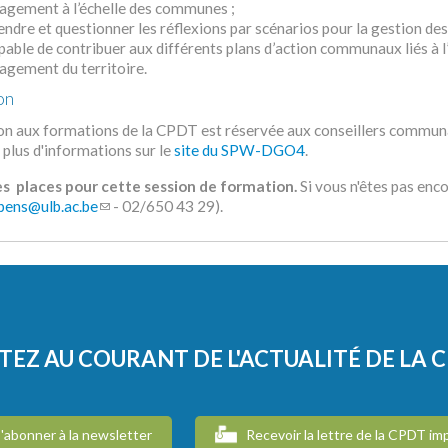
agement à l’échelle des communes ;
dre et questionner les réflexions par scénarios pour la gestion des 
pable de contribuer aux différents plans d’action communaux liés à l
agement du territoire.
on
tion aux formations de la CPDT est réservée aux conseillers commu
 plus d'informations sur le
site du SPW-DGO4
.
des places pour cette session de formation.
Si vous n'êtes pas enco
ppens@ulb.ac.be
- 02/650 43 29).
TEZ AU COURANT DE L'ACTUALITÉ DE LA 
'abonner à la newsletter
Recevoir la lettre de la CPDT im