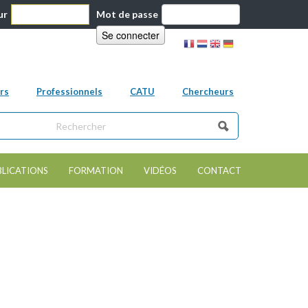
ur
Mot de passe
rs
Professionnels
CATU
Chercheurs
ns ce site
e de recherche
BLICATIONS
FORMATION
VIDÉOS
CONTACT