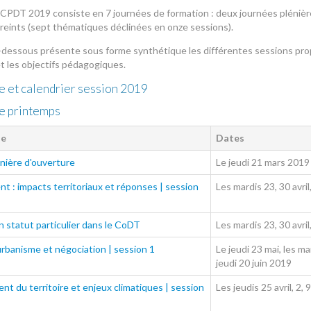
 CPDT 2019 consiste en 7 journées de formation : deux journées pléniè
reints (sept thématiques déclinées en onze sessions).
i-dessous présente sous forme synthétique les différentes sessions propo
et les objectifs pédagogiques.
 et calendrier session 2019
e printemps
ue
Dates
nière d'ouverture
Le jeudi 21 mars 2019
ent : impacts territoriaux et réponses | session
Les mardis 23, 30 avril
n statut particulier dans le CoDT
Les mardis 23, 30 avril
rbanisme et négociation | session 1
Le jeudi 23 mai, les mar
jeudi 20 juin 2019
 du territoire et enjeux climatiques | session
Les jeudis 25 avril, 2,