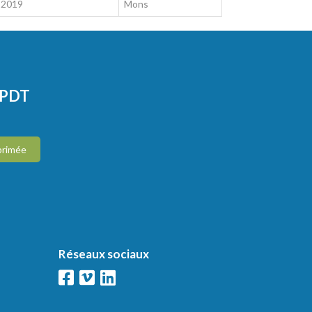
 2019
Mons
CPDT
primée
Réseaux sociaux