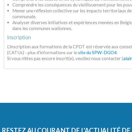
Comprendre les conséquences du vieillissement pour les pouvo
Mener une réflexion collective sur les impacts territoriaux de 
communale.
Analyser diverses initiatives et expériences menées en Belgiqu
dans les communes wallonnes.
Inscription
L'inscription aux formations de la CPDT est réservée aux cons
(CATUs) - plus d'informations sur le
site du SPW-DGO4
.
Si vous n'êtes pas encore inscrit(e), veuillez nous contacter (
alai
RESTEZ AU COURANT DE L'ACTUALITÉ DE