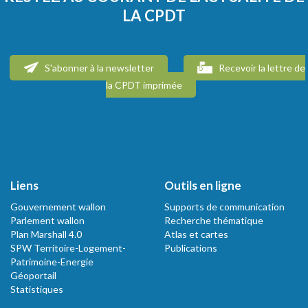
LA CPDT
S'abonner à la newsletter
Recevoir la lettre de
la CPDT imprimée
Liens
Outils en ligne
Gouvernement wallon
Supports de communication
Parlement wallon
Recherche thématique
Plan Marshall 4.0
Atlas et cartes
SPW Territoire-Logement-
Publications
Patrimoine-Energie
Géoportail
Statistiques