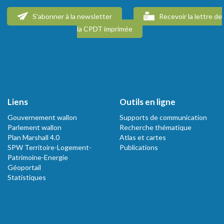
S'abonner à la newsletter
Recevoir la lettre de
la CPDT imprimée
Liens
Outils en ligne
Gouvernement wallon
Supports de communication
Parlement wallon
Recherche thématique
Plan Marshall 4.0
Atlas et cartes
SPW Territoire-Logement-
Publications
Patrimoine-Energie
Géoportail
Statistiques