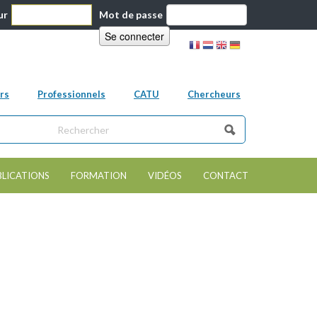
ur
Mot de passe
rs
Professionnels
CATU
Chercheurs
ns ce site
e de recherche
BLICATIONS
FORMATION
VIDÉOS
CONTACT