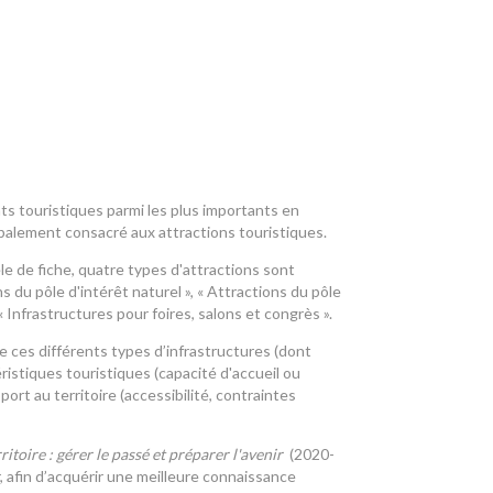
ts touristiques parmi les plus importants en
ipalement consacré aux attractions touristiques.
e de fiche, quatre types d'attractions sont
ns du pôle d'intérêt naturel », « Attractions du pôle
« Infrastructures pour foires, salons et congrès ».
e ces différents types d’infrastructures (dont
éristiques touristiques (capacité d'accueil ou
port au territoire (accessibilité, contraintes
itoire : gérer le passé et préparer l'avenir
(2020-
r, afin d’acquérir une meilleure connaissance