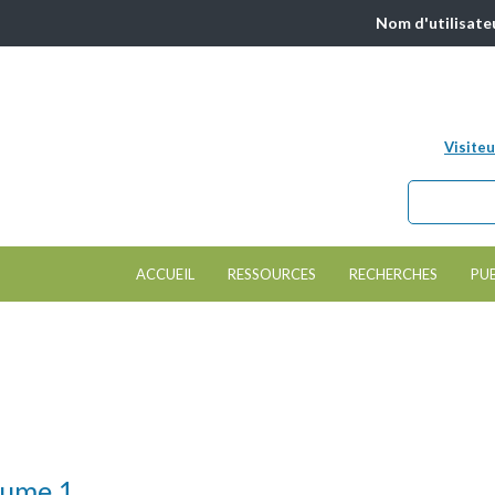
Nom d'utilisate
Visiteu
Chercher da
Formulair
ACCUEIL
RESSOURCES
RECHERCHES
PU
olume 1