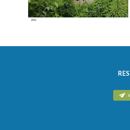
RES
S