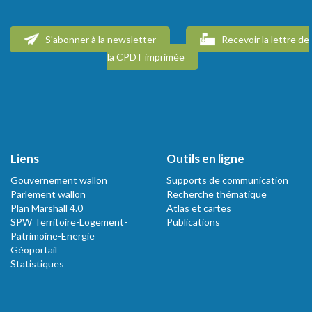
S'abonner à la newsletter
Recevoir la lettre de
la CPDT imprimée
Liens
Outils en ligne
Gouvernement wallon
Supports de communication
Parlement wallon
Recherche thématique
Plan Marshall 4.0
Atlas et cartes
SPW Territoire-Logement-
Publications
Patrimoine-Energie
Géoportail
Statistiques