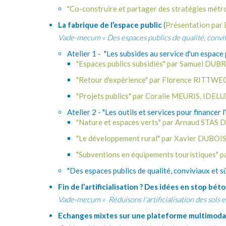
"
C
o-construire et partager des stratégies métr
La fabrique de l’espace public
(
Présentation par
Vade-mecum « Des espaces publics de qualité, conviv
Atelier 1 - ​"Les subsides au service d'un espace 
"Espaces publics subsidiés" par Samuel D
"
Retour d'expérience" par Florence RITTW
"
P
rojets publics" par Coralie MEURIS, IDEL
Atelier 2 - "Les outils et services pour financer l
​"N
ature et espaces verts" par Arnaud STAS 
"Le développement rural" par Xavier DUBOI
"Subventions en équipements touristiques" 
"Des espaces publics de qualité, conviviaux et 
Fin de l’artificialisation ? Des idées en stop béton
Vade-mecum « Réduisons l’artificialisation des sols 
Echanges mixtes sur une plateforme multimodal