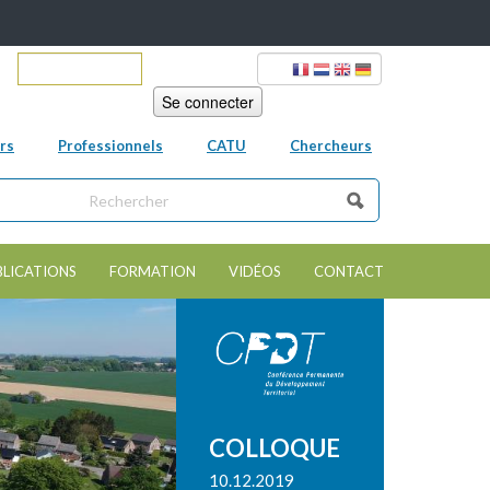
ur
Mot de passe
rs
Professionnels
CATU
Chercheurs
ns ce site
e de recherche
BLICATIONS
FORMATION
VIDÉOS
CONTACT
COLLOQUE
10.12.2019