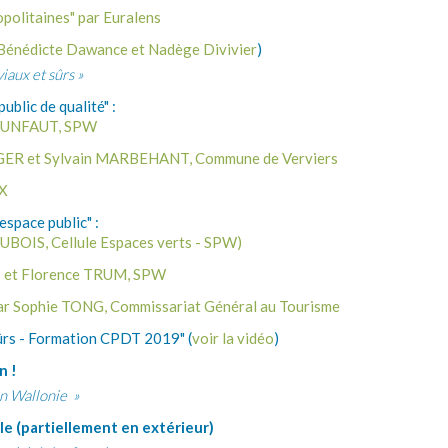
opolitaines" par Euralens
 Bénédicte Dawance et Nadège Divivier
)
iaux et sûrs »
public de qualité" :
UBRUNFAUT, SPW
EGER et Sylvain MARBEHANT, Commune de Verviers
UX
'espace public" :
DUBOIS, Cellule Espaces verts - SPW)
S et Florence TRUM, SPW
par Sophie TONG, Commissariat Général au Tourisme
sûrs - Formation CPDT 2019" (
voir la vidéo
)
 !​
en Wallonie »
e (partiellement en extérieur)