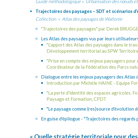
Guide méthodologique « Urbanisation des nœuds et 
Trajectoires des paysages – SDT et scénarios d’
Collection « Atlas des paysages de Wallonie
"
T
rajectoires des paysages" par Derek BRUGG
Les Atlas des paysages vus par leurs utilisateur
"L'apport des Atlas des paysages dans le trav
Développement territorial au SPW Territoire
"
P
rise en compte des enjeux paysagers pour 
Coordinateur de la Fédération des Parcs nat
Dialogue entre les enjeux paysagers des Atlas d
Introduction par Michèle HAINE - Equipe F
"La perte d'identité des espaces agricoles. 
Paysage et Formation, CPDT
"Le paysage comme (res)source d'évolution 
En guise d'épilogue - "Trajectoires des regard
« Quelle stratégie territoriale pour d