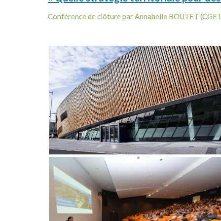
Conférence de clôture par
Annabelle BOUTET
(CGET,