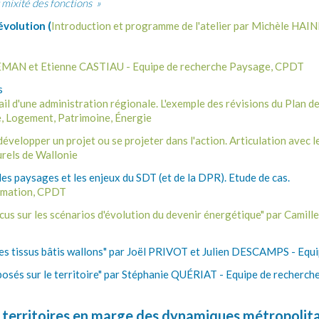
mixité des fonctions »
évolution (
Introduction et programme de l'atelier par Michèle HAI
EMAN et Etienne CASTIAU - Equipe de recherche Paysage, CPDT
s
ail d'une administration régionale. L'exemple des révisions du Plan
, Logement, Patrimoine, Énergie
développer un projet ou se projeter dans l'action. Articulation av
urels de Wallonie
es paysages et les enjeux du SDT (et de la DPR). Etude de cas.
ormation, CPDT
Focus sur les scénarios d'évolution du devenir énergétique" par Cam
des tissus bâtis wallons" par Joël PRIVOT et Julien DESCAMPS - Eq
s posés sur le territoire" par Stéphanie QUÉRIAT - Equipe de recher
es territoires en marge des dynamiques métropolita