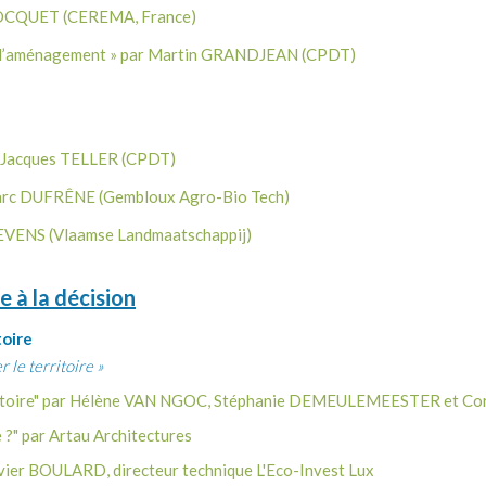
in BOCQUET (CEREMA, France)
ques d’aménagement » par Martin GRANDJEAN (CPDT)
ar Jacques TELLER (CPDT)
Marc DUFR
Ê
NE (Gembloux Agro-Bio Tech)
STEVENS (Vlaamse Landmaatschappij)
 à la décision
toire
 le territoire »
territoire" par Hélène VAN NGOC, Stéphanie DEMEULEMEESTER et C
e ?" par Artau Architectures
ivier BOULARD, directeur technique L'Eco-Invest Lux