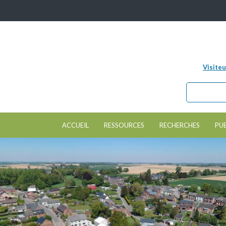
Nom d'utilisate
Visiteu
Chercher da
Formulair
ACCUEIL
RESSOURCES
RECHERCHES
PU