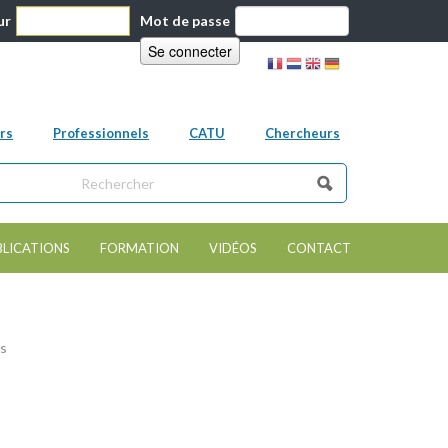
ur
Mot de passe
rs
Professionnels
CATU
Chercheurs
ns ce site
e de recherche
BLICATIONS
FORMATION
VIDÉOS
CONTACT
es