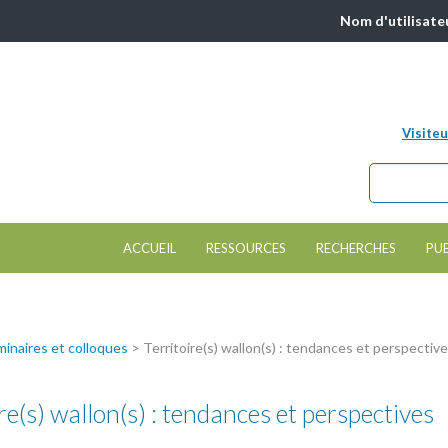
Nom d'utilisate
Visiteu
Chercher da
Formulair
ACCUEIL
RESSOURCES
RECHERCHES
PU
inaires et colloques
>
Territoire(s) wallon(s) : tendances et perspectiv
re(s) wallon(s) : tendances et perspectives