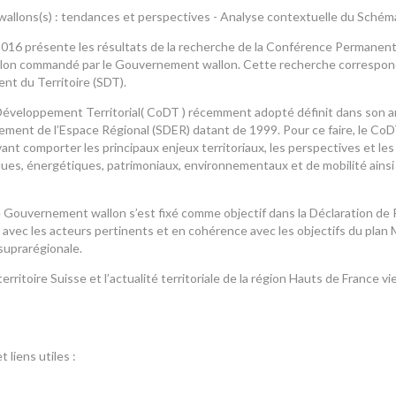
) wallons(s) : tendances et perspectives - Analyse contextuelle du Sché
2016 présente les résultats de la recherche de la Conférence Permanente
allon commandé par le Gouvernement wallon. Cette recherche correspond 
t du Territoire (SDT).
éveloppement Territorial( CoDT ) récemment adopté définit dans son ar
ment de l’Espace Régional (SDER) datant de 1999. Pour ce faire, le CoDT
vant comporter les principaux enjeux territoriaux, les perspectives et l
es, énergétiques, patrimoniaux, environnementaux et de mobilité ainsi qu
le Gouvernement wallon s’est fixé comme objectif dans la Déclaration de 
avec les acteurs pertinents et en cohérence avec les objectifs du plan Ma
suprarégionale.
territoire Suisse et l’actualité territoriale de la région Hauts de France vi
liens utiles :