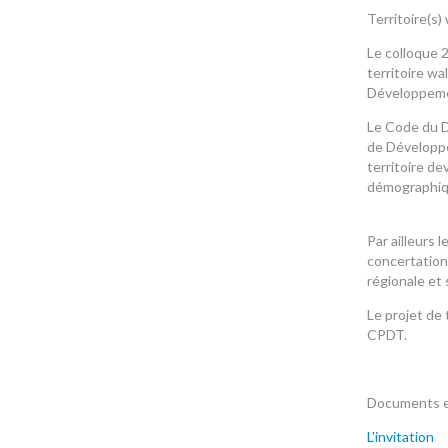
Territoire(s
Le colloque 
territoire w
Développemen
Le Code du D
de Développe
territoire de
démographiqu
Par ailleurs 
concertation 
régionale et 
Le projet de 
CPDT.
Documents et 
L'invitation