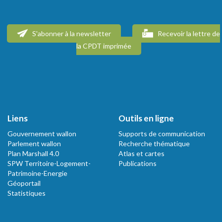
S'abonner à la newsletter
Recevoir la lettre de
la CPDT imprimée
Liens
Outils en ligne
Gouvernement wallon
Supports de communication
Parlement wallon
Recherche thématique
Plan Marshall 4.0
Atlas et cartes
SPW Territoire-Logement-
Publications
Patrimoine-Energie
Géoportail
Statistiques