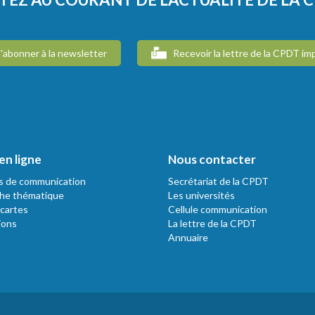
'abonner à la newsletter
Recevoir la lettre de la CPDT im
en ligne
Nous contacter
s de communication
Secrétariat de la CPDT
he thématique
Les universités
 cartes
Cellule communication
ions
La lettre de la CPDT
Annuaire