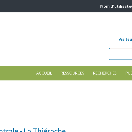
Nom d'utilisate
Visiteu
Chercher da
Formulair
ACCUEIL
RESSOURCES
RECHERCHES
PU
ntrale - La Thiérache