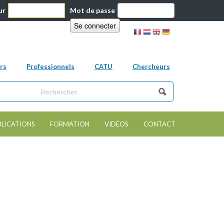
ur
Mot de passe
rs
Professionnels
CATU
Chercheurs
ns ce site
e de recherche
BLICATIONS
FORMATION
VIDÉOS
CONTACT