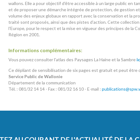
wallons. Elle a pour objectif d'être accessible à un large public en t
et de proposer une démarche intégrée de protection, de gestion et
volume des enjeux globaux en rapport avec la conservation et la pr
traité sont proposés, ainsi que des pistes d’action. Cette collectio
l’Europe, pour le respect et la mise en vigueur des principes de la 
Région en 2001.
Informations complémentaires:
Vous pouvez consulter l'atlas des Paysages La Haine et la Sambre
ic
Ce dépliant de sensibilisation de six pages est gratuit et peut être
Service Public de Wallonie
Département de la communication
Tél. : 081/32 14 14 - Fax : 081/32 16 10 - E-mail :
publications@spw.w
TEZ AU COURANT DE L'ACTUALITÉ DE LA 