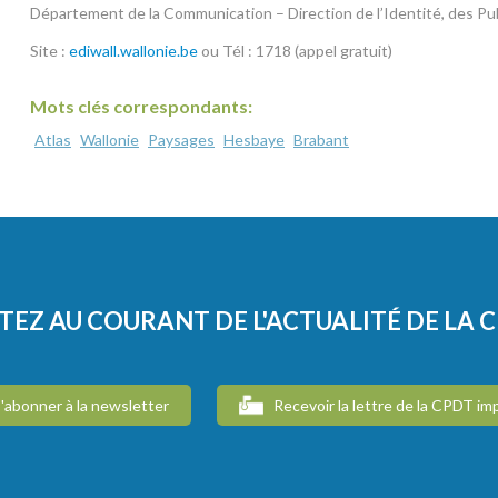
Département de la Communication – Direction de l’Identité, des Publ
Site :
ediwall.wallonie.be
ou Tél : 1718 (appel gratuit)
Mots clés correspondants:
Atlas
Wallonie
Paysages
Hesbaye
Brabant
TEZ AU COURANT DE L'ACTUALITÉ DE LA 
'abonner à la newsletter
Recevoir la lettre de la CPDT im