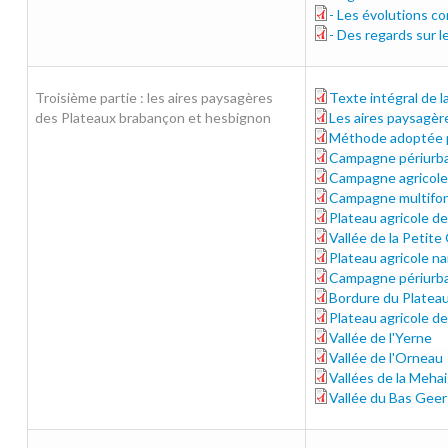
- Les évolutions c
02-evolutions-co
- Des regards sur 
02-regards-et-pa
Troisième partie : les aires paysagères
Texte intégral de l
3e-partie.pdf
des Plateaux brabançon et hesbignon
Les aires paysagèr
03-aires.pdf
Méthode adoptée po
03-methode.pdf
Campagne périurba
03-nivelles.pdf
Campagne agricole
03-sud-brabaconn
Campagne multifon
03-jodoigne.pdf
Plateau agricole d
03-perwez.pdf
Vallée de la Petite
03-petite-gette.p
Plateau agricole n
03-plateau-agri-n
Campagne périurba
03-nord-sambrien
Bordure du Platea
03-bordure-plate
Plateau agricole d
03-entre-geer-et
Vallée de l'Yerne
03-yerne.pdf
Vallée de l'Orneau
03-orneau.pdf
Vallées de la Mehai
03-mehaigne-burd
Vallée du Bas Geer
03-bas-geer.pdf