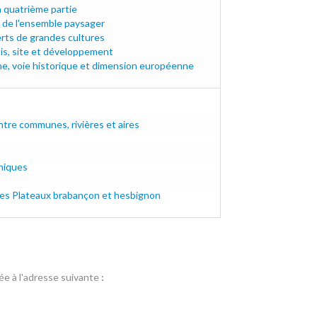
a quatrième partie
 de l'ensemble paysager
x.pdf
rts de grandes cultures
rts.pdf
ois, site et développement
e, voie historique et dimension européenne
ine.pdf
re communes, rivières et aires
pdf
hiques
des Plateaux brabançon et hesbignon
e à l'adresse suivante
: