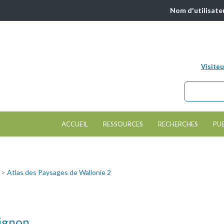
Nom d'utilisate
Visiteu
Chercher da
Formulair
ACCUEIL
RESSOURCES
RECHERCHES
PU
e >
Atlas des Paysages de Wallonie 2
bignon