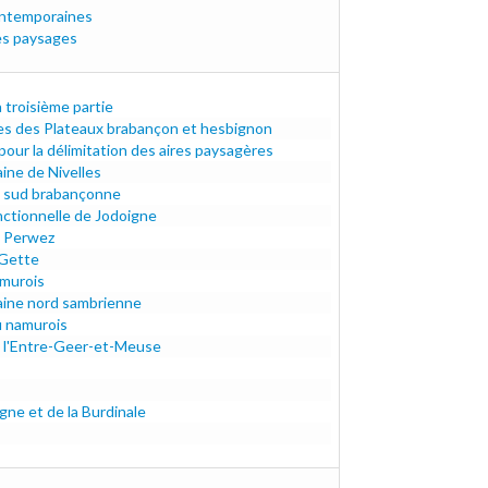
ontemporaines
ntemporaines.pdf
les paysages
ysages.pdf
a troisième partie
es des Plateaux brabançon et hesbignon
ur la délimitation des aires paysagères
ine de Nivelles
 sud brabançonne
e.pdf
ctionnelle de Jodoigne
e Perwez
 Gette
df
amurois
amurois.pdf
ine nord sambrienne
ne.pdf
u namurois
au-namurois.pdf
e l'Entre-Geer-et-Meuse
-meuse.pdf
gne et de la Burdinale
inale.pdf