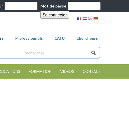
ur
Mot de passe
rs
Professionnels
CATU
Chercheurs
ns ce site
e de recherche
BLICATIONS
FORMATION
VIDÉOS
CONTACT