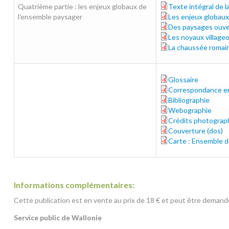
Quatrième partie : les enjeux globaux de
Texte intégral de l
4e-partie.pdf
l'ensemble paysager
Les enjeux globaux
04-enjeux-globau
Des paysages ouve
04-paysages-ouve
Les noyaux village
04-noyaux.pdf
La chaussée romain
04-chaussee-roma
Glossaire
glossaire.pdf
Correspondance ent
correspondances.
Bibliographie
bibliographie.pdf
Webographie
webographie.pdf
Crédits photograp
credits-photo.pdf
Couverture (dos)
couverture_ar.pdf
Carte : Ensemble 
annexe-carte.pdf
Informations complémentaires:
Cette publication est en vente au prix de 18 € et
peut être demandé
Service public de Wallonie