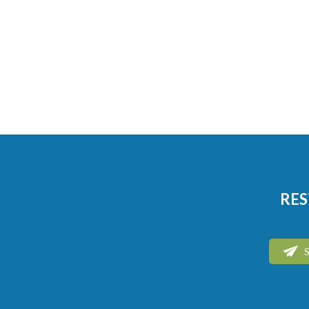
RES
S