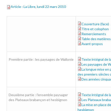
Article : La Libre, lundi 22 mars 2010
Couverture (face)
couverture_av.pd
Titre et colophon
colophon.pdf
Remerciements
remerciements.pd
Table des matières
table-des-matiere
Avant-propos
avant-propos.pdf
Première partie : les paysages de Wallonie
Texte intégral de l
1e-partie_0.pdf
Les paysages de W
01-paysages.pdf
La longue mise en p
01-mise-en-place
des premiers siècles
Des années cinquan
01-annees50.pdf
Deuxième partie : l'ensemble paysager
Texte intégral de l
2e-partie.pdf
des Plateaux brabançon et hesbignon
Les Plateaux brab
02-les-plateaux.p
La mise en place d
02-mise-en-place
hesbignon