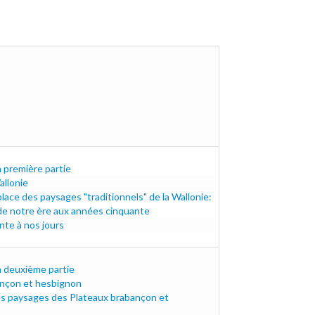
f
f
s.pdf
a première partie
allonie
lace des paysages "traditionnels" de la Wallonie:
.pdf
 de notre ère aux années cinquante
te à nos jours
a deuxième partie
ançon et hesbignon
df
es paysages des Plateaux brabançon et
.pdf