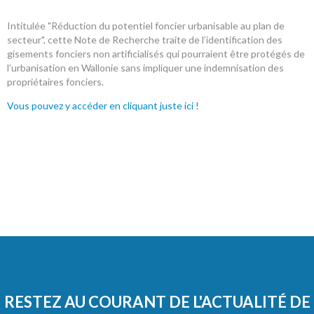
Intitulée "Réduction du potentiel foncier urbanisable au plan de
secteur", cette Note de Recherche traite de l’identification des
gisements fonciers non artificialisés qui pourraient être protégés de
l’urbanisation en Wallonie sans impliquer une indemnisation des
propriétaires fonciers.
Vous pouvez y accéder en cliquant juste ici !
RESTEZ AU COURANT DE L'ACTUALITÉ DE