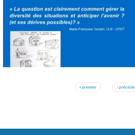
« premier
‹ précéde
Pages