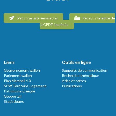
S'abonner à la newsletter
Recevoir la lettre de
la CPDT imprimée
Liens
Outils en ligne
Gouvernement wallon
Supports de communication
Parlement wallon
Recherche thématique
Plan Marshall 4.0
Atlas et cartes
SPW Territoire-Logement-
Publications
Patrimoine-Energie
Géoportail
Statistiques