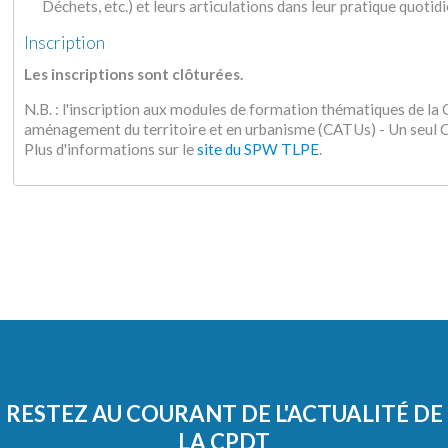
Déchets, etc.) et leurs articulations dans leur pratique quotid
Inscription
Les inscriptions sont clôturées.
N.B. : l'inscription aux modules de formation thématiques de l
aménagement du territoire et en urbanisme (CATUs) - Un seu
Plus d'informations sur le
site du SPW TLPE
.
RESTEZ AU COURANT DE L'ACTUALITÉ DE
LA CPDT