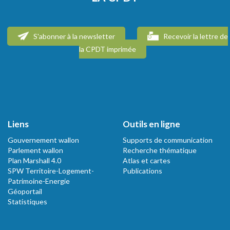
S'abonner à la newsletter
Recevoir la lettre de
la CPDT imprimée
Liens
Outils en ligne
Gouvernement wallon
Supports de communication
Parlement wallon
Recherche thématique
Plan Marshall 4.0
Atlas et cartes
SPW Territoire-Logement-
Publications
Patrimoine-Energie
Géoportail
Statistiques