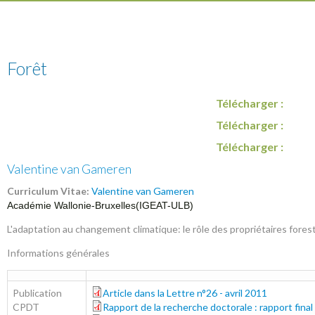
Forêt
Télécharger :
Télécharger :
Télécharger :
Valentine van Gameren
Curriculum Vitae:
Valentine van Gameren
Académie Wallonie-Bruxelles(IGEAT-ULB)
L'adaptation au changement climatique: le rôle des propriétaires forestie
Informations générales
Publication
Article dans la Lettre n°26 - avril 2011
these-en-cours-lettre26.pdf
CPDT
Rapport de la recherche doctorale : rapport fina
cpdt_rapport-final_oct-2011_annexe-1-