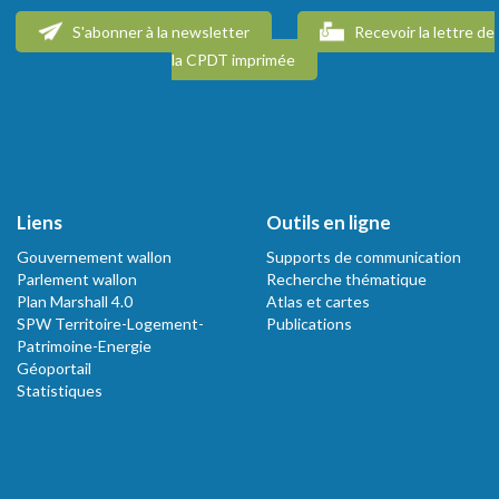
S'abonner à la newsletter
Recevoir la lettre de
la CPDT imprimée
Liens
Outils en ligne
Gouvernement wallon
Supports de communication
Parlement wallon
Recherche thématique
Plan Marshall 4.0
Atlas et cartes
SPW Territoire-Logement-
Publications
Patrimoine-Energie
Géoportail
Statistiques