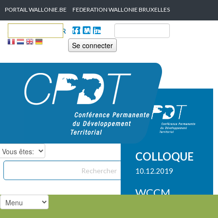
Skip to content
PORTAIL WALLONIE.BE
FEDERATION WALLONIE BRUXELLES
ur
Mot de passe
SUIVEZ-NOUS SUR
COLLOQUE
Chercher dans ce site
Formulaire de recherche
10.12.2019
WCCM
MONS