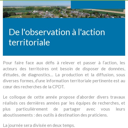
De l'observation à l'action
territoriale
Pour faire face aux défis à relever et passer à l’action, les
acteurs des territoires ont besoin de disposer de données,
d’études, de diagnostics… La production et la diffusion, sous
diverses formes, d’une information territoriale pertinente est au
cœur des recherches de la CPDT.
Le colloque de cette année propose d’aborder divers travaux
réalisés ces dernières années par les équipes de recherches, et
plus particulièrement de partager avec vous leurs
aboutissements : des outils à destination des praticiens.
La journée sera divisée en deux temps.