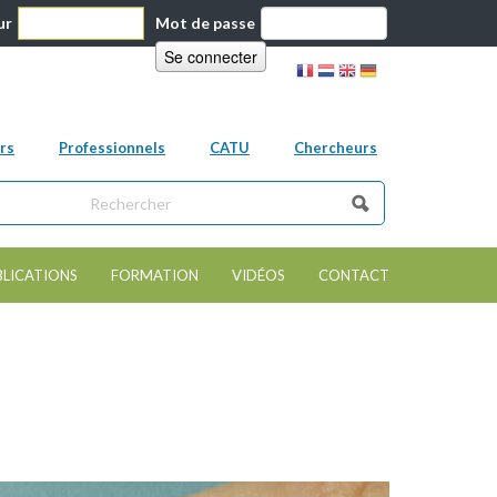
ur
Mot de passe
rs
Professionnels
CATU
Chercheurs
ns ce site
e de recherche
BLICATIONS
FORMATION
VIDÉOS
CONTACT