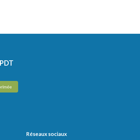
CPDT
primée
Réseaux sociaux