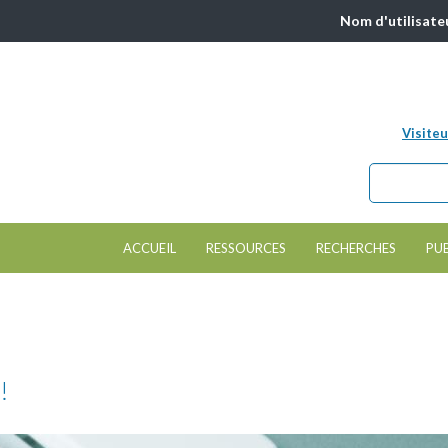
Nom d'utilisate
Visiteu
Chercher da
Formulair
ACCUEIL
RESSOURCES
RECHERCHES
PU
!