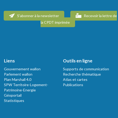
S'abonner à la newsletter
Recevoir la lettre de
la CPDT imprimée
Liens
Outils en ligne
Gouvernement wallon
Supports de communication
Parlement wallon
Recherche thématique
Plan Marshall 4.0
Atlas et cartes
SPW Territoire-Logement-
Publications
Patrimoine-Energie
Géoportail
Statistiques