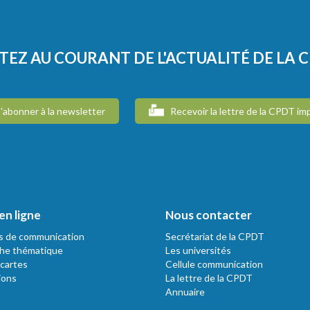
TEZ AU COURANT DE L'ACTUALITÉ DE LA 
'abonner à la newsletter
Recevoir la lettre de la CPDT im
en ligne
Nous contacter
s de communication
Secrétariat de la CPDT
he thématique
Les universités
 cartes
Cellule communication
ions
La lettre de la CPDT
Annuaire