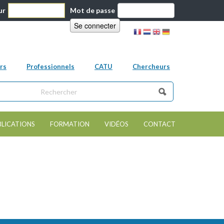
ur
Mot de passe
rs
Professionnels
CATU
Chercheurs
ns ce site
e de recherche
BLICATIONS
FORMATION
VIDÉOS
CONTACT