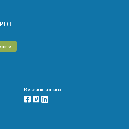
CPDT
primée
Réseaux sociaux