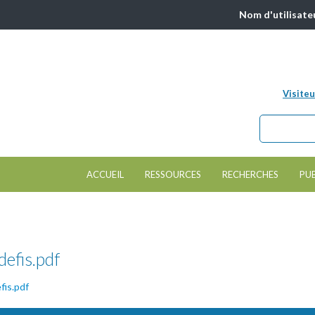
Nom d'utilisate
Visiteu
Chercher da
Formulair
ACCUEIL
RESSOURCES
RECHERCHES
PU
defis.pdf
fis.pdf