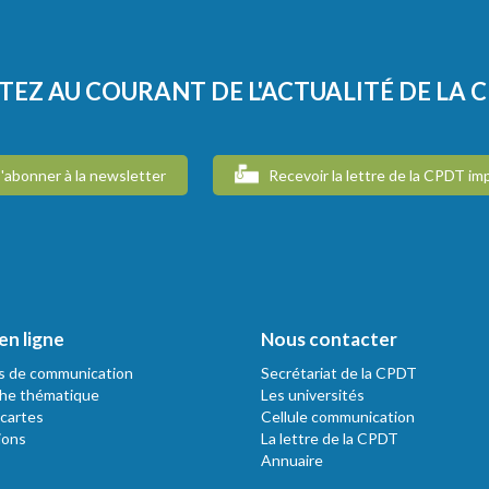
TEZ AU COURANT DE L'ACTUALITÉ DE LA 
'abonner à la newsletter
Recevoir la lettre de la CPDT im
en ligne
Nous contacter
s de communication
Secrétariat de la CPDT
he thématique
Les universités
 cartes
Cellule communication
ions
La lettre de la CPDT
Annuaire