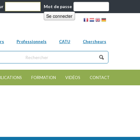
ur
Mot de passe
rs
Professionnels
CATU
Chercheurs
ns ce site
e de recherche
BLICATIONS
FORMATION
VIDÉOS
CONTACT