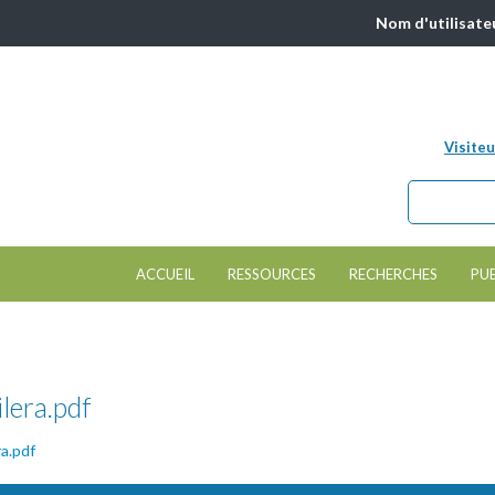
Nom d'utilisate
Visiteu
Chercher da
Formulair
ACCUEIL
RESSOURCES
RECHERCHES
PU
lera.pdf
ra.pdf