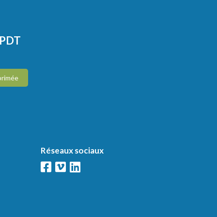
CPDT
primée
Réseaux sociaux