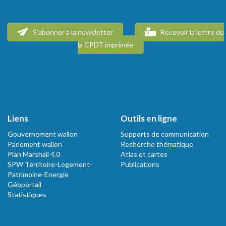
S'abonner à la newsletter
Recevoir la lettre de
la CPDT imprimée
Liens
Outils en ligne
Gouvernement wallon
Supports de communication
Parlement wallon
Recherche thématique
Plan Marshall 4.0
Atlas et cartes
SPW Territoire-Logement-
Publications
Patrimoine-Energie
Géoportail
Statistiques