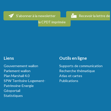
S'abonner à la newsletter
Recevoir la lettre de
la CPDT imprimée
Liens
Outils en ligne
Gouvernement wallon
Supports de communication
Parlement wallon
Recherche thématique
Plan Marshall 4.0
Atlas et cartes
SPW Territoire-Logement-
Publications
Patrimoine-Energie
Géoportail
Statistiques