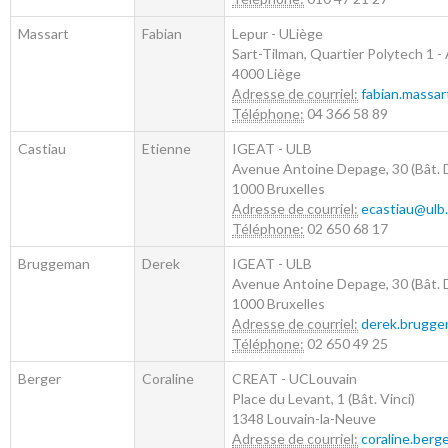
Massart
Fabian
Lepur - ULiège
Sart-Tilman, Quartier Polytech 1 - 
4000
Liège
Adresse de courriel:
fabian.massar
Téléphone:
04 366 58 89
Castiau
Etienne
IGEAT - ULB
Avenue Antoine Depage, 30 (Bât. D
1000
Bruxelles
Adresse de courriel:
ecastiau@ulb.
Téléphone:
02 650 68 17
Bruggeman
Derek
IGEAT - ULB
Avenue Antoine Depage, 30 (Bât. D
1000
Bruxelles
Adresse de courriel:
derek.brugg
Téléphone:
02 650 49 25
Berger
Coraline
CREAT - UCLouvain
Place du Levant, 1 (Bât. Vinci)
1348
Louvain-la-Neuve
Adresse de courriel:
coraline.berg