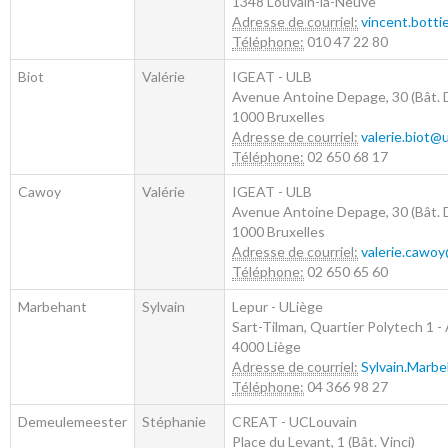
1348
Louvain-la-Neuve
Adresse de courriel:
vincent.botti
Téléphone:
010 47 22 80
Biot
Valérie
IGEAT - ULB
Avenue Antoine Depage, 30 (Bât. D
1000
Bruxelles
Adresse de courriel:
valerie.biot@
Téléphone:
02 650 68 17
Cawoy
Valérie
IGEAT - ULB
Avenue Antoine Depage, 30 (Bât. D
1000
Bruxelles
Adresse de courriel:
valerie.cawo
Téléphone:
02 650 65 60
Marbehant
Sylvain
Lepur - ULiège
Sart-Tilman, Quartier Polytech 1 - 
4000
Liège
Adresse de courriel:
Sylvain.Marb
Téléphone:
04 366 98 27
Demeulemeester
Stéphanie
CREAT - UCLouvain
Place du Levant, 1 (Bât. Vinci)