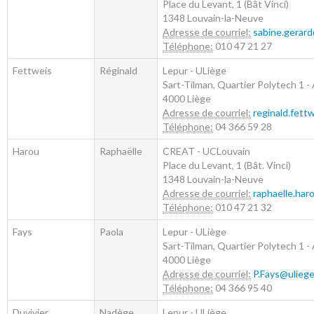
Place du Levant, 1 (Bât Vinci)
1348
Louvain-la-Neuve
Adresse de courriel:
sabine.gerar
Téléphone:
010 47 21 27
Fettweis
Réginald
Lepur - ULiège
Sart-Tilman, Quartier Polytech 1 - 
4000
Liège
Adresse de courriel:
reginald.fett
Téléphone:
04 366 59 28
Harou
Raphaëlle
CREAT - UCLouvain
Place du Levant, 1 (Bât. Vinci)
1348
Louvain-la-Neuve
Adresse de courriel:
raphaelle.har
Téléphone:
010 47 21 32
Fays
Paola
Lepur - ULiège
Sart-Tilman, Quartier Polytech 1 - 
4000
Liège
Adresse de courriel:
P.Fays@uliege
Téléphone:
04 366 95 40
Duvivier
Nadège
Lepur - ULiège