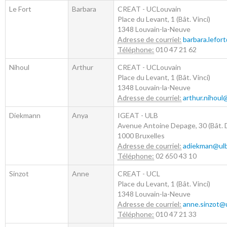
Le Fort
Barbara
CREAT - UCLouvain
Place du Levant, 1 (Bât. Vinci)
1348
Louvain-la-Neuve
Adresse de courriel:
barbara.lefor
Téléphone:
010 47 21 62
Nihoul
Arthur
CREAT - UCLouvain
Place du Levant, 1 (Bât. Vinci)
1348
Louvain-la-Neuve
Adresse de courriel:
arthur.nihoul
Diekmann
Anya
IGEAT - ULB
Avenue Antoine Depage, 30 (Bât. D
1000
Bruxelles
Adresse de courriel:
adiekman@ulb
Téléphone:
02 650 43 10
Sinzot
Anne
CREAT - UCL
Place du Levant, 1 (Bât. Vinci)
1348
Louvain-la-Neuve
Adresse de courriel:
anne.sinzot@
Téléphone:
010 47 21 33