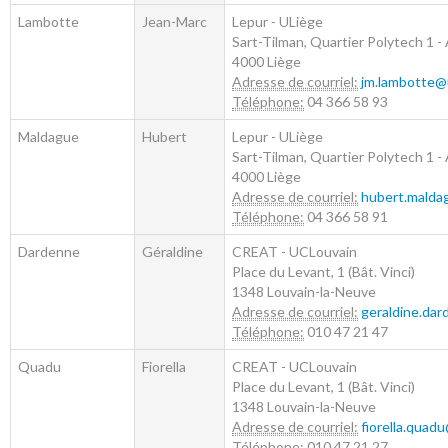
Lambotte
Jean-Marc
Lepur - ULiège
Sart-Tilman, Quartier Polytech 1 -
4000
Liège
Adresse de courriel:
jm.lambotte@
Téléphone:
04 366 58 93
Maldague
Hubert
Lepur - ULiège
Sart-Tilman, Quartier Polytech 1 - 
4000
Liège
Adresse de courriel:
hubert.malda
Téléphone:
04 366 58 91
Dardenne
Géraldine
CREAT - UCLouvain
Place du Levant, 1 (Bât. Vinci)
1348
Louvain-la-Neuve
Adresse de courriel:
geraldine.da
Téléphone:
010 47 21 47
Quadu
Fiorella
CREAT - UCLouvain
Place du Levant, 1 (Bât. Vinci)
1348
Louvain-la-Neuve
Adresse de courriel:
fiorella.quad
Téléphone:
010 47 21 27