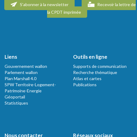
S'abonner à la newsletter
Recevoir la lettre de
la CPDT imprimée
Liens
Outils en ligne
Gouvernement wallon
Supports de communication
Parlement wallon
Recherche thématique
Plan Marshall 4.0
Atlas et cartes
SPW Territoire-Logement-
Publications
Patrimoine-Energie
Géoportail
Statistiques
Nous contacter
Réseaux sociaux