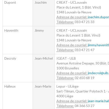
Dupont
Joachim
CREAT - UCLouvain
Place du Levant, 1 (Bât. Vinci)
1348
Louvain-la-Neuve
Adresse de courriel:
joachim.dupo
Téléphone:
010 47 21 33
Havenith
Jimmy
CREAT - UCLouvain
Place du Levant 1 (Bât. Vinci)
1348
Louvain-la-Neuve
Adresse de courriel:
jimmy.haveni
Téléphone:
010 47 21 47
Decroly
Jean-Michel
IGEAT - ULB
Avenue Antoine Depage, 30 (Bât. D
1000
Bruxelles
Adresse de courriel:
jmdecrol@ulb.
Téléphone:
02 650 68 19
Halleux
Jean-Marie
Lepur - ULiège
Sart-Tilman, Quartier Polytech 1 - 
4000
Liège
Adresse de courriel:
jean-marie.ha
Téléphone:
04 366 53 27