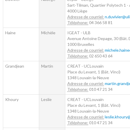
Sart-Tilman, Quartier Polytech 1 - 
4000
Liège
Adresse de courriel:
n.duvivier@ul
Téléphone:
04 366 58 81
Haine
Michèle
IGEAT - ULB
Avenue Antoine Depage, 30 (Bât. D
1000
Bruxelles
Adresse de courriel:
michele.hain
Téléphone:
02 650 43 64
Grandjean
Martin
CREAT - UCLouvain
Place du Levant, 1 (Bât. Vinci)
1348
Louvain-la-Neuve
Adresse de courriel:
martin.grand
Téléphone:
010 47 21 34
Khoury
Leslie
CREAT - UCLouvain
Place du Levant, 1 (Bât. Vinci)
1348
Louvain-la-Neuve
Adresse de courriel:
leslie.khoury
Téléphone:
010 47 21 34