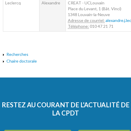
Leclercq
Alexandre
CREAT - UCLouvain
Place du Levant, 1 (Bât. Vinci)
1348
Louvain-la-Neuve
Adresse de courriel:
alexandre.j.l
Téléphone:
010 47 21 71
Recherches
Chaire doctorale
RESTEZ AU COURANT DE L'ACTUALITÉ DE
LA CPDT