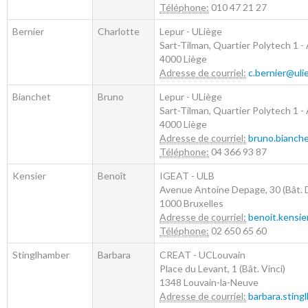
Téléphone:
010 47 21 27
Bernier
Charlotte
Lepur - ULiège
Sart-Tilman, Quartier Polytech 1 - 
4000
Liège
Adresse de courriel:
c.bernier@uli
Bianchet
Bruno
Lepur - ULiège
Sart-Tilman, Quartier Polytech 1 - 
4000
Liège
Adresse de courriel:
bruno.bianch
Téléphone:
04 366 93 87
Kensier
Benoît
IGEAT - ULB
Avenue Antoine Depage, 30 (Bât. D
1000
Bruxelles
Adresse de courriel:
benoit.kensie
Téléphone:
02 650 65 60
Stinglhamber
Barbara
CREAT - UCLouvain
Place du Levant, 1 (Bât. Vinci)
1348
Louvain-la-Neuve
Adresse de courriel:
barbara.stin