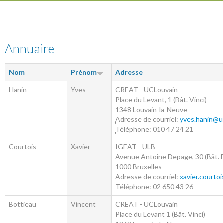
Annuaire
Nom
Prénom
Adresse
Hanin
Yves
CREAT - UCLouvain
Place du Levant, 1 (Bât. Vinci)
1348
Louvain-la-Neuve
Adresse de courriel:
yves.hanin@u
Téléphone:
010 47 24 21
Courtois
Xavier
IGEAT - ULB
Avenue Antoine Depage, 30 (Bât. D
1000
Bruxelles
Adresse de courriel:
xavier.courto
Téléphone:
02 650 43 26
Bottieau
Vincent
CREAT - UCLouvain
Place du Levant 1 (Bât. Vinci)