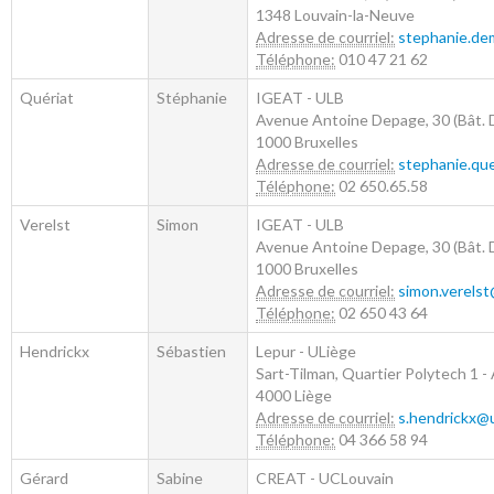
1348
Louvain-la-Neuve
Adresse de courriel:
stephanie.de
Téléphone:
010 47 21 62
Quériat
Stéphanie
IGEAT - ULB
Avenue Antoine Depage, 30 (Bât. D
1000
Bruxelles
Adresse de courriel:
stephanie.qu
Téléphone:
02 650.65.58
Verelst
Simon
IGEAT - ULB
Avenue Antoine Depage, 30 (Bât. D
1000
Bruxelles
Adresse de courriel:
simon.verelst
Téléphone:
02 650 43 64
Hendrickx
Sébastien
Lepur - ULiège
Sart-Tilman, Quartier Polytech 1 - 
4000
Liège
Adresse de courriel:
s.hendrickx@u
Téléphone:
04 366 58 94
Gérard
Sabine
CREAT - UCLouvain