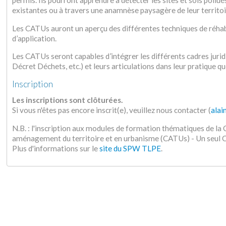
permis. Ils pourront apprendre à détecter les sites et sols pollu
existantes ou à travers une anamnèse paysagère de leur territoi
Les CATUs auront un aperçu des différentes techniques de réhabili
d’application.
Les CATUs seront capables d’intégrer les différents cadres jurid
Décret Déchets, etc.) et leurs articulations dans leur pratique q
Inscription
Les inscriptions sont clôturées.
Si vous n'êtes pas encore inscrit(e), veuillez nous contacter (
alai
N.B. : l'inscription aux modules de formation thématiques de l
aménagement du territoire et en urbanisme (CATUs) - Un seu
Plus d'informations sur le
site du SPW TLPE
.