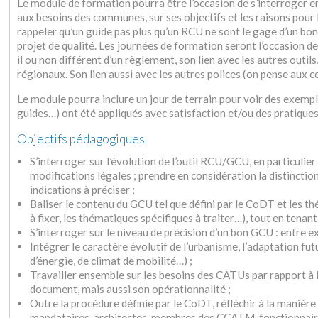
Le module de formation pourra être l’occasion de s’interroger e
aux besoins des communes, sur ses objectifs et les raisons pour
rappeler qu’un guide pas plus qu’un RCU ne sont le gage d’un bo
projet de qualité. Les journées de formation seront l’occasion de 
il ou non différent d’un règlement, son lien avec les autres outil
régionaux. Son lien aussi avec les autres polices (on pense aux
Le module pourra inclure un jour de terrain pour voir des exempl
guides…) ont été appliqués avec satisfaction et/ou des pratique
Objectifs pédagogiques
S’interroger sur l’évolution de l’outil RCU/GCU, en particulier
modifications légales ; prendre en considération la distinction
indications à préciser ;
Baliser le contenu du GCU tel que défini par le CoDT et les 
à fixer, les thématiques spécifiques à traiter…), tout en tenan
S’interroger sur le niveau de précision d’un bon GCU : entre ex
Intégrer le caractère évolutif de l’urbanisme, l’adaptation fut
d’énergie, de climat de mobilité…) ;
Travailler ensemble sur les besoins des CATUs par rapport à l
document, mais aussi son opérationnalité ;
Outre la procédure définie par le CoDT, réfléchir à la manièr
mandataires, architectes, membres des CCATM, fonctionnai