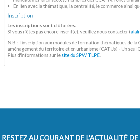
En lien avec la thématique, la centralité, le commerce ainsi qu
Inscription
Les inscriptions sont clôturées.
Si vous n'êtes pas encore inscrit(e), veuillez nous contacter (
alai
N.B. : l'inscription aux modules de formation thématiques de l
aménagement du territoire et en urbanisme (CATUs) - Un seu
Plus d'informations sur le
site du SPW TLPE
.
RESTEZ AU COURANT DE L'ACTUALITÉ DE