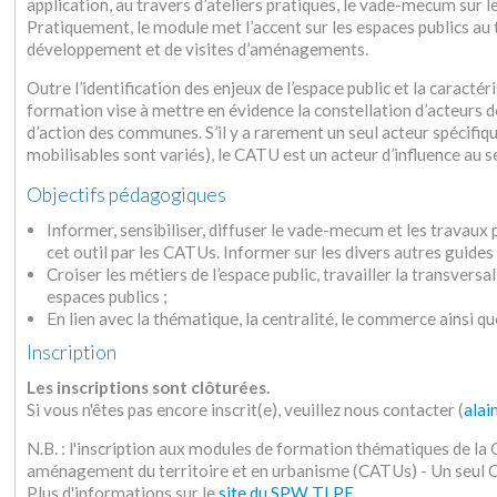
application, au travers d’ateliers pratiques, le vade-mecum sur l
Pratiquement, le module met l’accent sur les espaces publics au 
développement et de visites d’aménagements.
Outre l’identification des enjeux de l’espace public et la carac
formation vise à mettre en évidence la constellation d’acteurs de
d’action des communes. S’il y a rarement un seul acteur spécifiq
mobilisables sont variés), le CATU est un acteur d’influence au 
Objectifs pédagogiques
Informer, sensibiliser, diffuser le vade-mecum et les travaux 
cet outil par les CATUs. Informer sur les divers autres guides 
Croiser les métiers de l’espace public, travailler la transversa
espaces publics ;
En lien avec la thématique, la centralité, le commerce ainsi qu
Inscription
Les inscriptions sont clôturées.
Si vous n'êtes pas encore inscrit(e), veuillez nous contacter (
alai
N.B. : l'inscription aux modules de formation thématiques de l
aménagement du territoire et en urbanisme (CATUs) - Un seu
Plus d'informations sur le
site du SPW TLPE
.